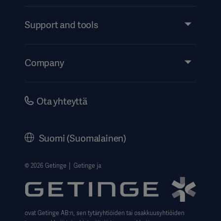
Products and Solutions
Services
Support and tools
Insights
Events
Company
Instructions For Use/Patient Information
Investors
Security
Careers
Ota yhteyttä
Corporate Governance
History
Suomi (Suomalainen)
Legal Information
Website Privacy Policy
© 2026 Getinge │ Getinge ja
Website use disclaimer
Data Subject Request Form
ovat Getinge AB:n, sen tytäryhtiöiden tai osakkuusyhtiöiden