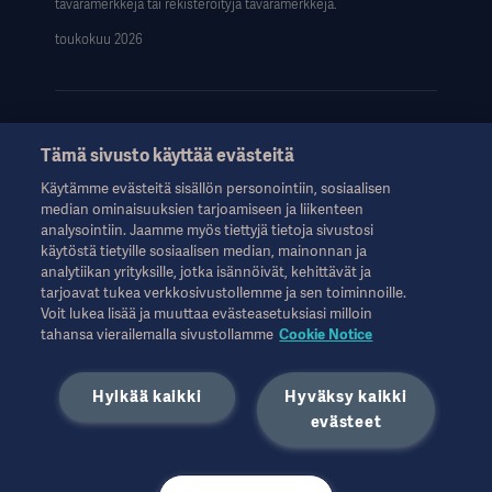
tavaramerkkejä tai rekisteröityjä tavaramerkkejä.
toukokuu 2026
Tämä sivusto käyttää evästeitä
Nämä tiedot on tarkoitettu vain terveydenhuollon ammattilaisille
Käytämme evästeitä sisällön personointiin, sosiaalisen
tai muille alan ammattilaisille, ja ne on tarkoitettu vain tiedoksi.
median ominaisuuksien tarjoamiseen ja liikenteen
Ne eivät ole kattavia, eikä niitä siksi tule pitää käyttöohjeen,
analysointiin. Jaamme myös tiettyjä tietoja sivustosi
huolto-oppaan tai lääketieteellisen neuvonnan korvikkeena.
käytöstä tietyille sosiaalisen median, mainonnan ja
Getinge ei ole vastuussa mistään sellaisista toimista tai
analytiikan yrityksille, jotka isännöivät, kehittävät ja
laiminlyönneistä, jotka perustuvat tähän aineistoon, ja siihen
tarjoavat tukea verkkosivustollemme ja sen toiminnoille.
luottaminen tapahtuu yksinomaan käyttäjän omalla vastuulla.
Voit lukea lisää ja muuttaa evästeasetuksiasi milloin
Mainittu hoito, ratkaisu tai tuote ei välttämättä ole saatavilla
tahansa vierailemalla sivustollamme
Cookie Notice
maassasi tai sen käyttö ei ole siellä sallittua. Tietoja ei saa
kopioida tai käyttää kokonaan tai osittain ilman Getingen
Hylkää kaikki
Hyväksy kaikki
kirjallista lupaa.
evästeet
Nämä tiedot on tarkoitettu kansainväliselle yleisölle
Yhdysvaltojen ulkopuolella.
Ilmaistut näkemykset, mielipiteet ja väitteet ovat haastatellun
omia eivätkä välttämättä heijasta tai edusta Getingen