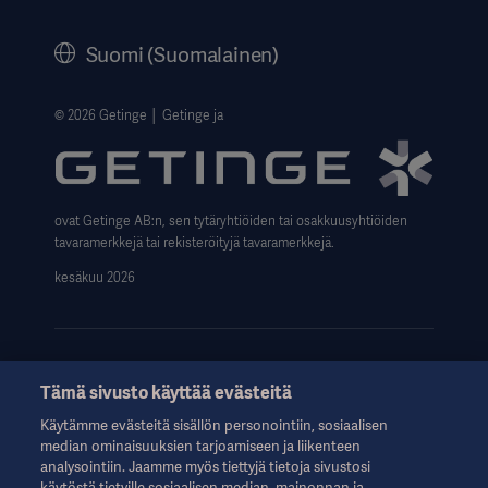
History
Suomi (Suomalainen)
Legal Information
Website Privacy Policy
© 2026 Getinge │ Getinge ja
Website use disclaimer
Data Subject Request Form
ovat Getinge AB:n, sen tytäryhtiöiden tai osakkuusyhtiöiden
tavaramerkkejä tai rekisteröityjä tavaramerkkejä.
kesäkuu 2026
Tämä sivusto käyttää evästeitä
Nämä tiedot on tarkoitettu vain terveydenhuollon ammattilaisille
Käytämme evästeitä sisällön personointiin, sosiaalisen
tai muille alan ammattilaisille, ja ne on tarkoitettu vain tiedoksi.
median ominaisuuksien tarjoamiseen ja liikenteen
Ne eivät ole kattavia, eikä niitä siksi tule pitää käyttöohjeen,
analysointiin. Jaamme myös tiettyjä tietoja sivustosi
huolto-oppaan tai lääketieteellisen neuvonnan korvikkeena.
käytöstä tietyille sosiaalisen median, mainonnan ja