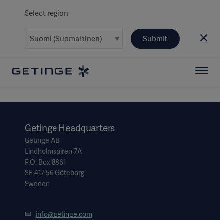
Select region
Submit
Getinge Headquarters
Getinge AB
Lindholmspiren 7A
P.O. Box 8861
SE-417 56 Göteborg
Sweden
info@getinge.com