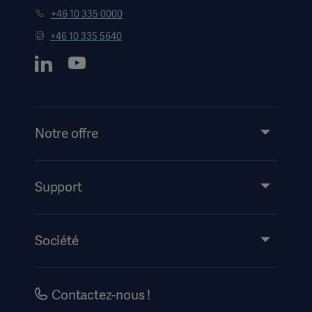
+46 10 335 0000
+46 10 335 5640
Notre offre
Produits et solutions
Support
Partage de connaissances
Mode d’emploi/informations destinées au patient
Société
Information sur la sécurité
Accessibilité
Carrières
Contactez-nous !
Historique