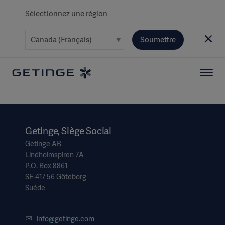
Sélectionnez une région
Soumettre
Getinge, Siège Social
Getinge AB
Lindholmspiren 7A
P.O. Box 8861
SE-417 56 Göteborg
Suède
info@getinge.com