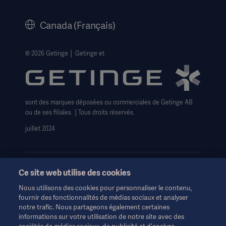
Mentions légales
Canada (Français)
Politique de Confidentialité du site internet
Avis de non-responsabilité concernant l'utilisation du
© 2026 Getinge │ Getinge et
site web
Politique sur les cookies de Getinge
Formulaire de Droits relatifs à la confidentialité
sont des marques déposées ou commerciales de Getinge AB
ou de ses filiales. │Tous droits réservés.
juillet 2024
Ce site web utilise des cookies
Nous utilisons des cookies pour personnaliser le contenu,
Ces informations sont destinées exclusivement aux
fournir des fonctionnalités de médias sociaux et analyser
professionnels de la santé ou à d'autres publics professionnels
notre trafic. Nous partageons également certaines
et sont fournies à titre d'information uniquement. Elles ne sont
informations sur votre utilisation de notre site avec des
pas exhaustives et ne remplacent en aucun cas le mode