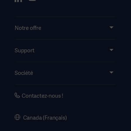
Notre offre
Produits et solutions
Support
Partage de connaissances
Mode d’emploi/informations destinées au patient
Société
Information sur la sécurité
Accessibilité
Carrières
Contactez-nous !
Historique
Mentions légales
Canada (Français)
Politique de Confidentialité du site internet