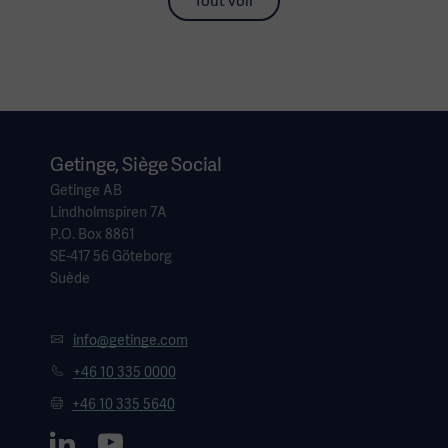
Tout voir
Getinge, Siège Social
Getinge AB
Lindholmspiren 7A
P.O. Box 8861
SE-417 56 Göteborg
Suède
info@getinge.com
+46 10 335 0000
+46 10 335 5640