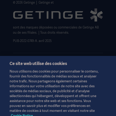
Avis de non-responsabilité concernant l'utilisation du
© 2026 Getinge │ Getinge et
site web
Politique sur les cookies de Getinge
Formulaire de Droits relatifs à la confidentialité
sont des marques déposées ou commerciales de Getinge AB
ou de ses filiales. │Tous droits réservés.
PUB-2022-0749-A. avril 2025
Ce site web utilise des cookies
Nous utilisons des cookies pour personnaliser le contenu,
Ces informations sont destinées exclusivement aux
fournir des fonctionnalités de médias sociaux et analyser
professionnels de la santé ou à d'autres publics professionnels
notre trafic. Nous partageons également certaines
et sont fournies à titre d'information uniquement. Elles ne sont
informations sur votre utilisation de notre site avec des
pas exhaustives et ne remplacent en aucun cas le mode
sociétés de médias sociaux, de publicité et d'analyse
d'emploi, le manuel d'entretien ou les conseils médicaux.
sélectionnées qui hébergent, développent et offrent une
Getinge n'assume aucune responsabilité pour toute action ou
assistance pour notre site web et ses fonctions. Vous
omission d'une partie basée sur ce matériel, et l'utilisateur s'y fie
pouvez en savoir plus et modifier vos préférences en
à ses risques et périls.
matière de cookies à tout moment en visitant notre site
Toute thérapie, solution ou produit mentionné peut ne pas être
Cookie Notice