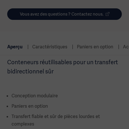
Vous avez des questions ? Contactez nous.
Aperçu
Caractéristiques
Paniers en option
Ac
Conteneurs réutilisables pour un transfert
bidirectionnel sûr
Conception modulaire
Paniers en option
Transfert fiable et sûr de pièces lourdes et
complexes