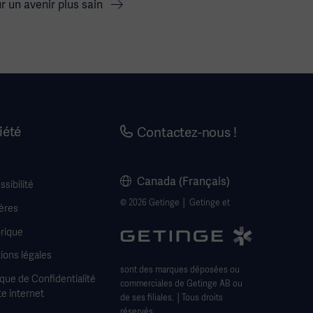
 un avenir plus sain
iété
Contactez-nous !
Canada (Français)
sibilité
© 2026 Getinge │ Getinge et
ères
rique
ions légales
sont des marques déposées ou
ique de Confidentialité
commerciales de Getinge AB ou
te internet
de ses filiales. │Tous droits
réservés.