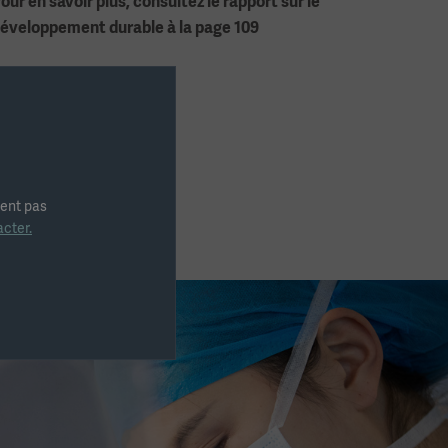
our en savoir plus, consultez le rapport sur le
éveloppement durable à la page 109
ient pas
cter.