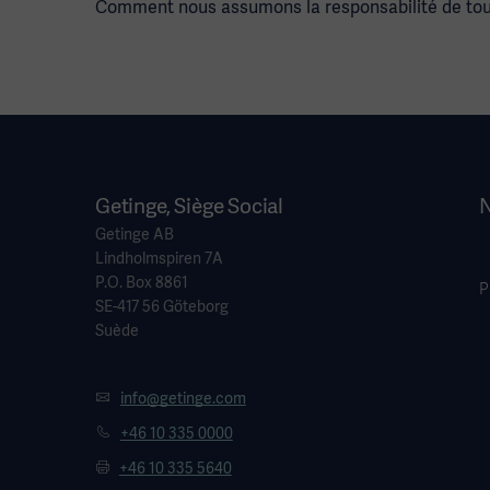
Comment nous assumons la responsabilité de tou
Getinge, Siège Social
N
Getinge AB
Lindholmspiren 7A
P.O. Box 8861
P
SE-417 56 Göteborg
Suède
info@getinge.com
+46 10 335 0000
+46 10 335 5640