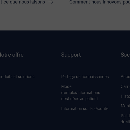
t ce que nous faisons
Comment nous innovons pour
otre offre
Support
Soc
roduits et solutions
Partage de connaissances
Acces
Mode
Carri
d’emploi/informations
Histo
destinées au patient
Ment
Information sur la sécurité
Polit
du si