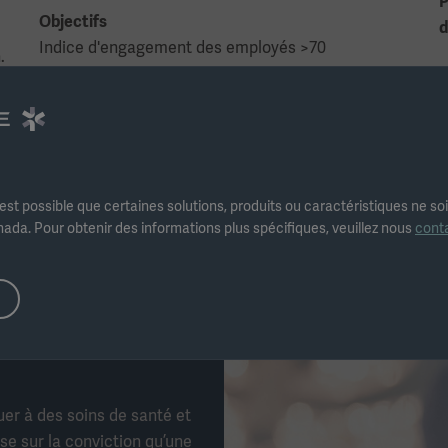
P
Objectifs
d
Indice d'engagement des employés >70
.
Pour en savoir plus, consultez le rapport sur le
développement durable à la page 107.
l est possible que certaines solutions, produits ou caractéristiques ne so
ada. Pour obtenir des informations plus spécifiques, veuillez nous
conta
er à des soins de santé et
se sur la conviction qu’une