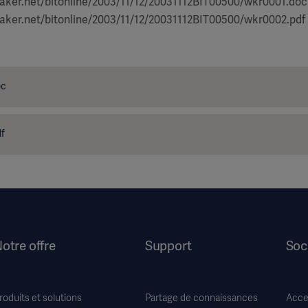
ker.net/bitonline/2003/11/12/20031112BIT00500/wkr0001.doc
ker.net/bitonline/2003/11/12/20031112BIT00500/wkr0002.pdf
oc
f
otre offre
Support
Soc
roduits et solutions
Partage de connaissances
Acces