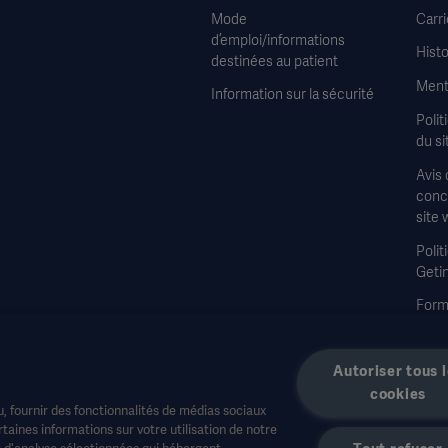
Mode
Carri
d’emploi/informations
Histo
destinées au patient
Ment
Information sur la sécurité
Polit
du si
Avis 
conce
site 
Polit
Geti
Formu
à la 
Autoriser tous 
cookies
, fournir des fonctionnalités de médias sociaux
aines informations sur votre utilisation de notre
t d'analyse sélectionnées qui hébergent,