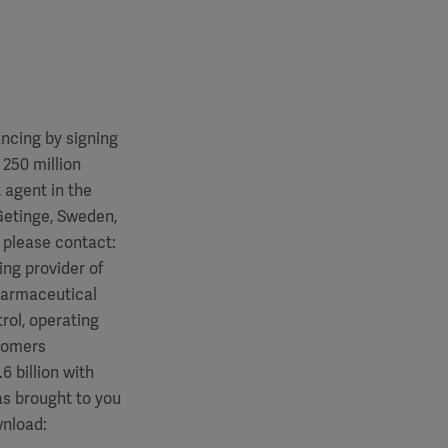
ncing by signing
250 million
 agent in the
 Getinge, Sweden,
 please contact:
ing provider of
harmaceutical
rol, operating
stomers
6 billion with
n was brought to you
wnload: