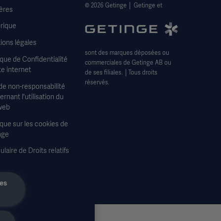
© 2026 Getinge │ Getinge et
ères
rique
ions légales
sont des marques déposées ou
ique de Confidentialité
commerciales de Getinge AB ou
te internet
de ses filiales. │Tous droits
réservés.
de non-responsabilité
rnant l'utilisation du
web
ique sur les cookies de
nge
laire de Droits relatifs
confidentialité
les