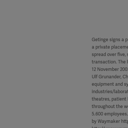
Getinge signs a p
a private placeme
spread over five,
transaction. The l
12 November 2003
Ulf Grunander, Ch
equipment and sy
industries/labora
theatres, patient
throughout the wo
5.600 employees. ---
by Waymaker http