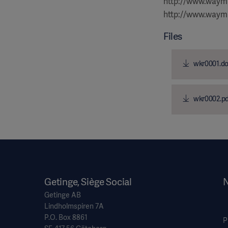
http://www.wayma
http://www.wayma
Files
wkr0001.d
wkr0002.pd
Getinge, Siège Social
N
Getinge AB
Lindholmspiren 7A
P.O. Box 8861
P