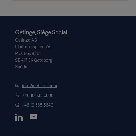
Getinge, Siège Social
Getinge AB
Lindholmspiren 7A
P.O. Box 8861
SE-417 56 Göteborg
Suède
info@getinge.com
+46 10 335 0000
+46 10 335 5640