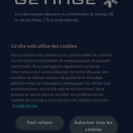
Politique sur les cookies de Getinge
Formulaire de Droits relatifs à la confidentialité
sont des marques déposées ou commerciales de Getinge AB
ou de ses filiales. │Tous droits réservés.
Ce site web utilise des cookies
Nous utilisons des cookies pour personnaliser le contenu,
Ces informations sont destinées exclusivement aux
fournir des fonctionnalités de médias sociaux et analyser
professionnels de la santé ou à d'autres publics professionnels
notre trafic. Nous partageons également certaines
et sont fournies à titre d'information uniquement. Elles ne sont
informations sur votre utilisation de notre site avec des
pas exhaustives et ne remplacent en aucun cas le mode
sociétés de médias sociaux, de publicité et d'analyse
d'emploi, le manuel d'entretien ou les conseils médicaux.
sélectionnées qui hébergent, développent et offrent une
Getinge n'assume aucune responsabilité pour toute action ou
assistance pour notre site web et ses fonctions. Vous
omission d'une partie basée sur ce matériel, et l'utilisateur s'y fie
pouvez en savoir plus et modifier vos préférences en
à ses risques et périls.
matière de cookies à tout moment en visitant notre site
Toute thérapie, solution ou produit mentionné peut ne pas être
Cookie Notice
disponible ou autorisé dans votre pays. Les informations ne
peuvent être copiées ou utilisées, en tout ou en partie, sans
Tout refuser
Autoriser tous les
l'autorisation écrite de Getinge.
cookies
Ces informations sont destinées à un public international en