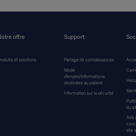
otre offre
Support
Soc
roduits et solutions
Partage de connaissances
Acces
Mode
Carri
d’emploi/informations
Histo
destinées au patient
Ment
Information sur la sécurité
Polit
du si
Avis 
conce
site 