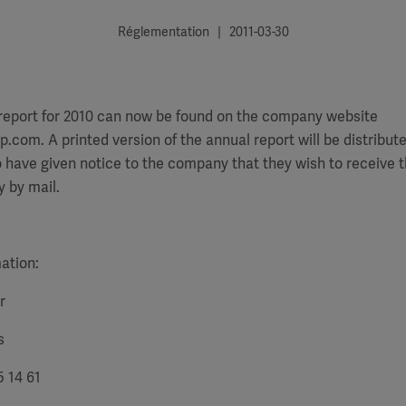
Réglementation | 2011-03-30
 report for 2010 can now be found on the company website
com. A printed version of the annual report will be distributed
have given notice to the company that they wish to receive t
 by mail.
)
mation:
r
s
5 14 61