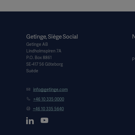
Getinge, Siège Social
N
Getinge AB
Lindholmspiren 7A
P.O. Box 8861
P
SE-417 56 Göteborg
Suède
info@getinge.com
+46 10 335 0000
+46 10 335 5640