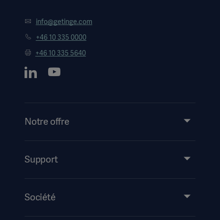
info@getinge.com
+46 10 335 0000
+46 10 335 5640
Notre offre
Produits et solutions
Support
Partage de connaissances
Mode d’emploi/informations destinées au patient
Société
Information sur la sécurité
Accessibilité