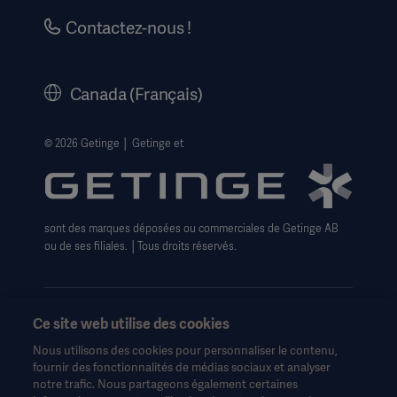
Carrières
Contactez-nous !
Historique
Mentions légales
Canada (Français)
Politique de Confidentialité du site internet
Avis de non-responsabilité concernant l'utilisation du
© 2026 Getinge │ Getinge et
site web
Politique sur les cookies de Getinge
Formulaire de Droits relatifs à la confidentialité
sont des marques déposées ou commerciales de Getinge AB
ou de ses filiales. │Tous droits réservés.
Ce site web utilise des cookies
Nous utilisons des cookies pour personnaliser le contenu,
Ces informations sont destinées exclusivement aux
fournir des fonctionnalités de médias sociaux et analyser
professionnels de la santé ou à d'autres publics professionnels
notre trafic. Nous partageons également certaines
et sont fournies à titre d'information uniquement. Elles ne sont