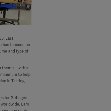
83, Lars
he has focused on
lume and type of
n them all with a
a minimum to help
ian in Testing,
s for Getinge’s
s worldwide. Lars
 been one of his