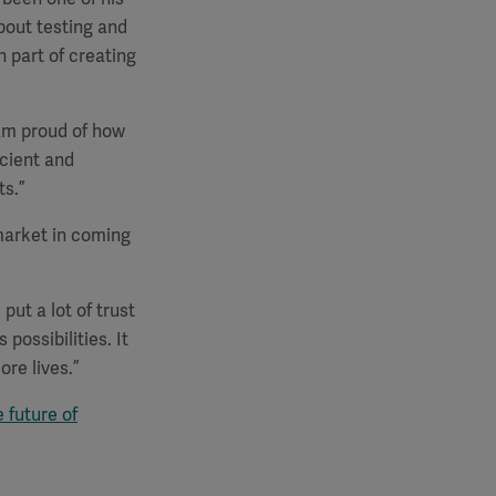
bout testing and
n part of creating
 am proud of how
icient and
ts.”
 market in coming
put a lot of trust
possibilities. It
re lives.”
 future of