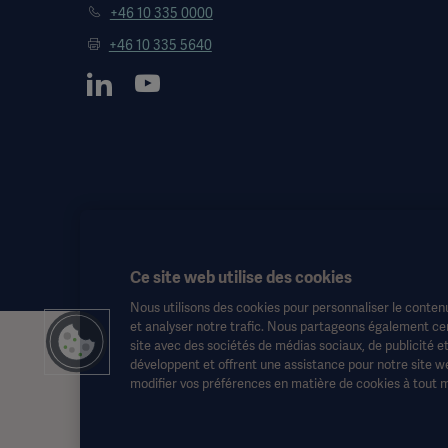
+46 10 335 0000
+46 10 335 5640
Ce site web utilise des cookies
Nous utilisons des cookies pour personnaliser le contenu
et analyser notre trafic. Nous partageons également cert
site avec des sociétés de médias sociaux, de publicité e
Ces informations sont destinées exclusivement aux professionnels d
développent et offrent une assistance pour notre site we
aucun cas le mode d'emploi, le manuel d'entretien ou les conseils m
modifier vos préférences en matière de cookies à tout 
risques et périls.
Toute thérapie, solution ou produit mentionné peut ne pas être disp
Ces informations sont destinées à un public international en dehor