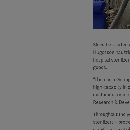
Since he started 
Hugosson has trie
hospital steriliz
goods.
“There is a Geting
high capacity in
customers reach t
Research & Deve
Throughout the y
sterilizers – pro
significant contr