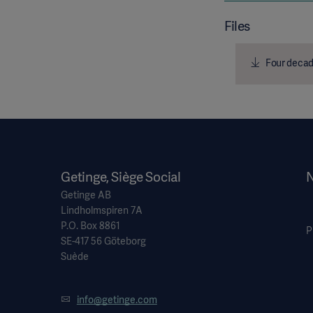
Files
Four decade
Getinge, Siège Social
N
Getinge AB
Lindholmspiren 7A
P.O. Box 8861
P
SE-417 56 Göteborg
Suède
info@getinge.com