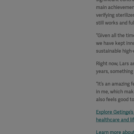
main achievements
verifying sterili
still works and ful
“Given all the ti
we have kept inno
sustainable high-
Right now, Lars a
years, something 
“It’s an amazing 
in me, which make
also feels good t
Explore Getinge’s
healthcare and li
Learn more about 