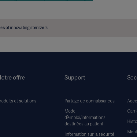
s of innovating sterilizers
otre offre
Support
Soc
roduits et solutions
Partage de connaissances
Acces
Mode
Carri
d’emploi/informations
Histo
destinées au patient
Ment
Information sur la sécurité