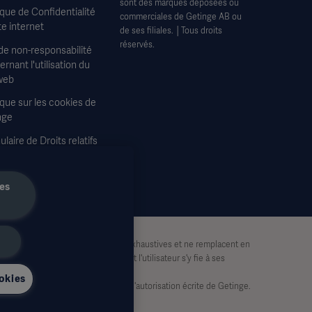
sont des marques déposées ou
ique de Confidentialité
commerciales de Getinge AB ou
te internet
de ses filiales. │Tous droits
réservés.
de non-responsabilité
rnant l'utilisation du
web
ique sur les cookies de
nge
laire de Droits relatifs
confidentialité
les
tion uniquement. Elles ne sont pas exhaustives et ne remplacent en
 partie basée sur ce matériel, et l'utilisateur s'y fie à ses
okies
lisées, en tout ou en partie, sans l'autorisation écrite de Getinge.