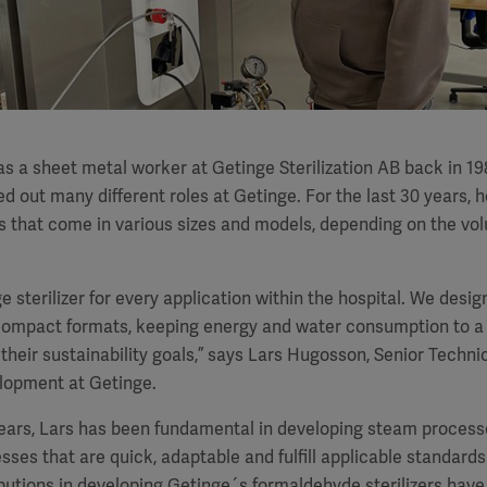
as a sheet metal worker at Getinge Sterilization AB back in 19
d out many different roles at Getinge. For the last 30 years, 
ers that come in various sizes and models, depending on the vo
e sterilizer for every application within the hospital. We desig
 compact formats, keeping energy and water consumption to 
heir sustainability goals,” says Lars Hugosson, Senior Technic
lopment at Getinge.
ears, Lars has been fundamental in developing steam processe
cesses that are quick, adaptable and fulfill applicable standard
ibutions in developing Getinge´s formaldehyde sterilizers have