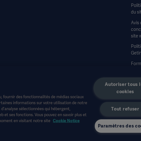
Polit
du si
Avis 
conce
site 
Polit
Geti
Formu
à la 
Autoriser tous 
cookies
, fournir des fonctionnalités de médias sociaux
aines informations sur votre utilisation de notre
t d'analyse sélectionnées qui hébergent,
Tout refuser
e la santé ou à d'autres publics professionnels et sont fournies à titre d'informa
b et ses fonctions. Vous pouvez en savoir plus et
édicaux. Getinge n'assume aucune responsabilité pour toute action ou omission d'une
moment en visitant notre site
Cookie Notice
Paramètres des co
onible ou autorisé dans votre pays. Les informations ne peuvent être copiées ou uti
s des États-Unis.