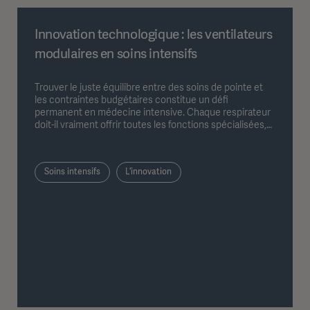
Innovation technologique : les ventilateurs
modulaires en soins intensifs
Trouver le juste équilibre entre des soins de pointe et
les contraintes budgétaires constitue un défi
permanent en médecine intensive. Chaque respirateur
doit-il vraiment offrir toutes les fonctions spécialisées,
ou existe-t-il une approche plus efficace ? Avec ses
respirateurs modulaires Servo, Getinge propose un
concept innovant qui permet de mettre en place des
Soins intensifs
L'innovation
solutions sur mesure, adaptées aux besoins, sans
engendrer de coûts inutiles liés à l'achat d'appareils
spécialisés.