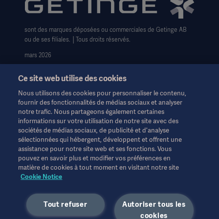
sont des marques déposées ou commerciales de Getinge AB
ou de ses filiales. │Tous droits réservés.
mars 2026
Ce site web utilise des cookies
Nous utilisons des cookies pour personnaliser le contenu,
fournir des fonctionnalités de médias sociaux et analyser
notre trafic. Nous partageons également certaines
Ces informations sont destinées exclusivement aux
informations sur votre utilisation de notre site avec des
professionnels de la santé ou à d'autres publics professionnels
sociétés de médias sociaux, de publicité et d'analyse
et sont fournies à titre d'information uniquement. Elles ne sont
sélectionnées qui hébergent, développent et offrent une
pas exhaustives et ne remplacent en aucun cas le mode
assistance pour notre site web et ses fonctions. Vous
d'emploi, le manuel d'entretien ou les conseils médicaux.
pouvez en savoir plus et modifier vos préférences en
Getinge n'assume aucune responsabilité pour toute action ou
matière de cookies à tout moment en visitant notre site
omission d'une partie basée sur ce matériel, et l'utilisateur s'y fie
Cookie Notice
à ses risques et périls.
Toute thérapie, solution ou produit mentionné peut ne pas être
Tout refuser
Autoriser tous les
disponible ou autorisé dans votre pays. Les informations ne
cookies
peuvent être copiées ou utilisées, en tout ou en partie, sans