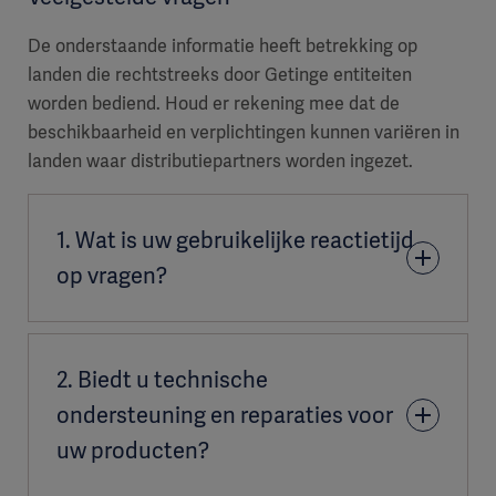
De onderstaande informatie heeft betrekking op
landen die rechtstreeks door Getinge entiteiten
worden bediend. Houd er rekening mee dat de
beschikbaarheid en verplichtingen kunnen variëren in
landen waar distributiepartners worden ingezet.
1. Wat is uw gebruikelijke reactietijd
op vragen?
Onze teams streven ernaar om zo snel mogelijk op
2. Biedt u technische
vragen te reageren, doorgaans binnen twee tot drie
werkdagen. De reactietijd kan enigszins variëren,
ondersteuning en reparaties voor
afhankelijk van uw locatie. Voor de meest
uw producten?
nauwkeurige termijn kunt u contact opnemen met
uw
lokale verkoopcontactpersoon
.