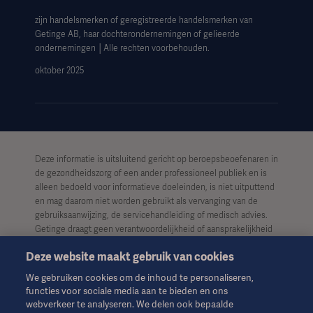
zijn handelsmerken of geregistreerde handelsmerken van
Getinge AB, haar dochterondernemingen of gelieerde
ondernemingen │Alle rechten voorbehouden.
oktober 2025
Deze informatie is uitsluitend gericht op beroepsbeoefenaren in
de gezondheidszorg of een ander professioneel publiek en is
alleen bedoeld voor informatieve doeleinden, is niet uitputtend
en mag daarom niet worden gebruikt als vervanging van de
gebruiksaanwijzing, de servicehandleiding of medisch advies.
Getinge draagt geen verantwoordelijkheid of aansprakelijkheid
voor enig handelen of nalaten van welke partij dan ook op basis
Deze website maakt gebruik van cookies
van dit materiaal, en vertrouwen is uitsluitend voor risico van de
gebruiker.
We gebruiken cookies om de inhoud te personaliseren,
functies voor sociale media aan te bieden en ons
Het is mogelijk dat een genoemde therapie, oplossing of
webverkeer te analyseren. We delen ook bepaalde