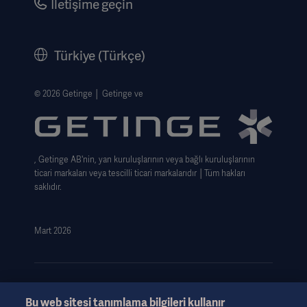
İletişime geçin
Corporate Governance
History
Türkiye (Türkçe)
Legal Information
Web Si̇tesi̇ Gizlilik Politikası
© 2026 Getinge │ Getinge ve
Website use disclaimer
Cookie Notice
, Getinge AB'nin, yan kuruluşlarının veya bağlı kuruluşlarının
Data Subject Request Form
ticari markaları veya tescilli ticari markalarıdır │Tüm hakları
saklıdır.
Mart 2026
Bu web sitesi tanımlama bilgileri kullanır