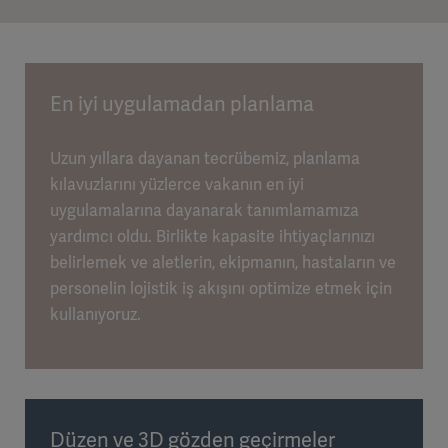
En iyi uygulamadan planlama
Uzun yıllara dayanan tecrübemiz, planlama
kılavuzlarını yüzlerce vakanın en iyi
uygulamalarına dayanarak tanımlamamıza
yardımcı oldu. Birlikte kapasite ihtiyaçlarınızı
belirlemek ve aletlerin, ekipmanın, hastaların ve
personelin lojistik iş akışını optimize etmek için
kullanıyoruz.
Düzen ve 3D gözden geçirmeler