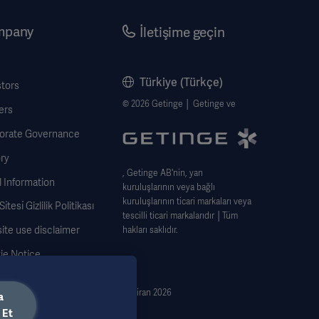
mpany
İletişime geçin
Türkiye (Türkçe)
stors
© 2026 Getinge │ Getinge ve
ers
orate Governance
ry
, Getinge AB'nin, yan
 Information
kuruluşlarının veya bağlı
kuruluşlarının ticari markaları veya
̇tesi̇ Gizlilik Politikası
tescilli ticari markalarıdır │Tüm
ite use disclaimer
hakları saklıdır.
ie Notice
 Subject Request Form
Haziran 2026
a
 Et