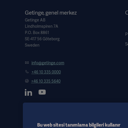
Getinge, genel merkez
O
Getinge AB
Lindholmspiren 7A
P.O. Box 8861
P
SE-417 56 Göteborg
S
Sweden
info@getinge.com
+46 10 335 0000
+46 10 335 5640
Bu web sitesi tanımlama bilgileri kullanır