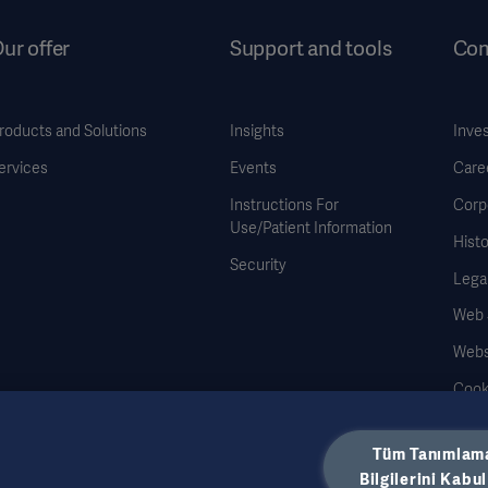
ur offer
Support and tools
Co
roducts and Solutions
Insights
Inve
ervices
Events
Care
Instructions For
Corp
Use/Patient Information
Histo
Security
Legal
Web Si
Webs
Cook
Data
Tüm Tanımlam
Bilgilerini Kabul