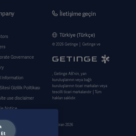
mpany
İletişime geçin
Türkiye (Türkçe)
stors
© 2026 Getinge │ Getinge ve
ers
orate Governance
ry
, Getinge AB'nin, yan
 Information
kuruluşlarının veya bağlı
kuruluşlarının ticari markaları veya
̇tesi̇ Gizlilik Politikası
tescilli ticari markalarıdır │Tüm
ite use disclaimer
hakları saklıdır.
ie Notice
 Subject Request Form
Haziran 2026
a
 Et