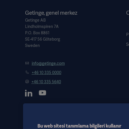
Getinge, genel merkez
O
Getinge AB
Lindholmspiren 7A
P.O. Box 8861
P
SE-417 56 Göteborg
S
Sweden
info@getinge.com
+46 10 335 0000
+46 10 335 5640
Bu web sitesi tanımlama bilgileri kullanır