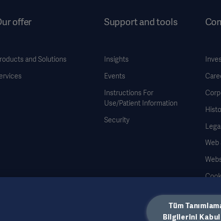
ur offer
Support and tools
Co
roducts and Solutions
Insights
Inve
ervices
Events
Care
Instructions For
Corp
Use/Patient Information
Histo
Security
Legal
Web Si
Webs
Cook
Data
Tüm Tanımlam
Bilgilerini Kabul