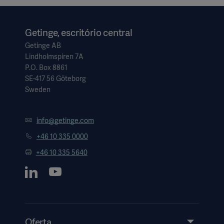
Getinge, escritório central
Getinge AB
Lindholmspiren 7A
P.O. Box 8861
SE-417 56 Göteborg
Sweden
info@getinge.com
+46 10 335 0000
+46 10 335 5640
Oferta