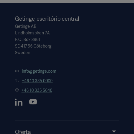
Getinge, escritório central
Getinge AB
Lindholmspiren 7A
P.O. Box 8861
SE-417 56 Göteborg
Sweden
info@getinge.com
+46 10 335 0000
+46 10 335 5640
Oferta