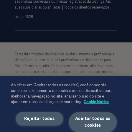
são marcas comerciais ou marcas registradas da Getinge AB,
Data Subject Request Form
suas subsidiárias ou afiliadas │Todos os direitos reservados.
março 2026
Estas informações destinam-se exclusivamente a profissionais
de saúde ou outros públicos profissionais e são apenas para
fins informativos, não são testadas e, portanto, não devem ser
consideradas como substitutas das instruções de uso, manual
de serviços ou aconselhamento médico. A Getinge não se
responsabiliza por qualquer ação ou omissão de qualquer parte
Ao clicar em “Aceitar todos os cookies”, você concorda
com base neste material, e seu uso é exclusivamente de risco
com o armazenamento de cookies no seu dispositivo para
do usuário.
melhorar a navegação no site, analisar o uso do site e
Qualquer terapia, solução ou produto mencionado pode não
ajudar em nossos esforços de marketing.
Cookie Notice
estar disponível ou permitido em seu país. As informações aqui
apresentadas não podem ser copiadas ou usadas, no todo ou
Rejeitar todos
Aceitar todos os
em parte, sem permissão por escrito da Getinge.
Esta informação destina-se a um público internacional fora dos
cookies
EUA.