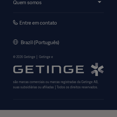
Quem somos
Instruções de Uso | Informações ao Paciente
Investidores
Segurança
Carreiras
Entre em contato
Governança Corporativa
Nossa História
Brazil (Português)
Legal Information
Política de privacidade do site
© 2026 Getinge │ Getinge e
Website use disclaimer
Cookie Notice
são marcas comerciais ou marcas registradas da Getinge AB,
Data Subject Request Form
suas subsidiárias ou afiliadas │Todos os direitos reservados.