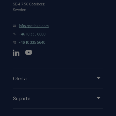
SE-417 56 Göteborg
Sweden
info@getinge.com
+46 10 335 0000
+46 10 335 5640
Oferta
Produtos e soluções
Assistência técnica
Suporte
Insights
Eventos