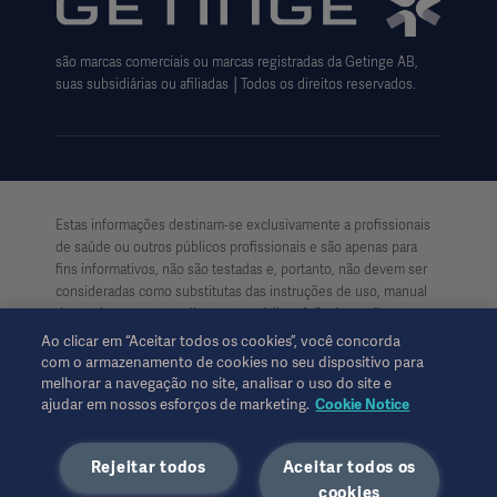
Cookie Notice
são marcas comerciais ou marcas registradas da Getinge AB,
Data Subject Request Form
suas subsidiárias ou afiliadas │Todos os direitos reservados.
Estas informações destinam-se exclusivamente a profissionais
de saúde ou outros públicos profissionais e são apenas para
fins informativos, não são testadas e, portanto, não devem ser
consideradas como substitutas das instruções de uso, manual
de serviços ou aconselhamento médico. A Getinge não se
responsabiliza por qualquer ação ou omissão de qualquer parte
Ao clicar em “Aceitar todos os cookies”, você concorda
com base neste material, e seu uso é exclusivamente de risco
com o armazenamento de cookies no seu dispositivo para
do usuário.
melhorar a navegação no site, analisar o uso do site e
Qualquer terapia, solução ou produto mencionado pode não
ajudar em nossos esforços de marketing.
Cookie Notice
estar disponível ou permitido em seu país. As informações aqui
apresentadas não podem ser copiadas ou usadas, no todo ou
Rejeitar todos
Aceitar todos os
em parte, sem permissão por escrito da Getinge.
cookies
Esta informação destina-se a um público internacional fora dos