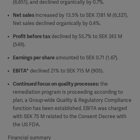
(6,651), and declined organically by 0.7%.
Net sales
increased by 13.5% to SEK 7,181 M (6,327).
Net sales declined organically by 0.4%.
Profit before tax
declined by
55.7% to SEK 243 M
(549).
Earnings per share
amounted to SEK 0.71 (1.67).
EBITA*
declined 21% to SEK 715 M (905).
Continued focus on quality processes:
the
remediation program is proceeding according to
plan, a Group-wide Quality & Regulatory Compliance
function has been established, EBITA was charged
with SEK 75 M related to the Consent Decree with
the US FDA
.
Financial summary