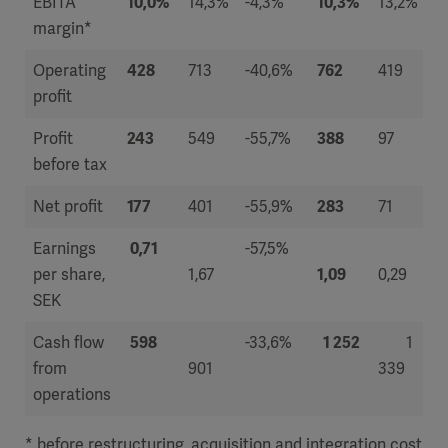
EBITA
10,0%
14,3%
-4,3%
10,3%
13,2%
margin*
Operating
428
713
-40,6%
762
419
profit
Profit
243
549
-55,7%
388
97
before tax
Net profit
177
401
-55,9%
283
71
Earnings
0,71
-57,5%
per share,
1,67
1,09
0,29
SEK
Cash flow
598
-33,6%
1 252
1
from
901
339
operations
* before restructuring, acquisition and integration cost