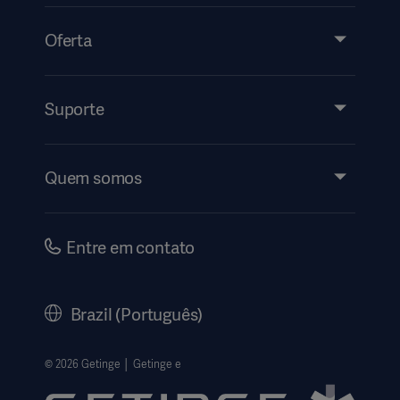
Oferta
Produtos e soluções
Assistência técnica
Suporte
Insights
Eventos
Quem somos
Instruções de Uso | Informações ao Paciente
Investidores
Segurança
Carreiras
Entre em contato
Governança Corporativa
Nossa História
Brazil (Português)
Legal Information
Política de privacidade do site
© 2026 Getinge │ Getinge e
Website use disclaimer