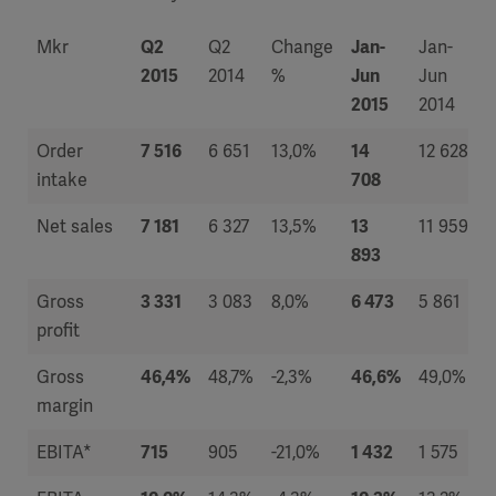
Mkr
Q2
Q2
Change
Jan-
Jan-
2015
2014
%
Jun
Jun
2015
2014
Order
7 516
6 651
13,0%
14
12 628
intake
708
Net sales
7 181
6 327
13,5%
13
11 959
893
Gross
3 331
3 083
8,0%
6 473
5 861
profit
Gross
46,4%
48,7%
-2,3%
46,6%
49,0%
margin
EBITA*
715
905
-21,0%
1 432
1 575