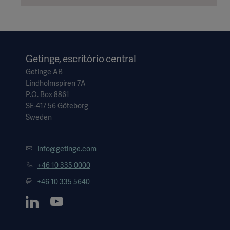
Getinge, escritório central
Getinge AB
Lindholmspiren 7A
P.O. Box 8861
SE-417 56 Göteborg
Sweden
info@getinge.com
+46 10 335 0000
+46 10 335 5640