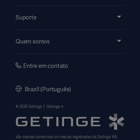
Produtos e soluções
Assistência técnica
Suporte
Insights
Eventos
Quem somos
Instruções de Uso | Informações ao Paciente
Investidores
Segurança
Carreiras
Entre em contato
Governança Corporativa
Nossa História
Brazil (Português)
Legal Information
Política de privacidade do site
© 2026 Getinge │ Getinge e
Website use disclaimer
Cookie Notice
são marcas comerciais ou marcas registradas da Getinge AB,
Data Subject Request Form