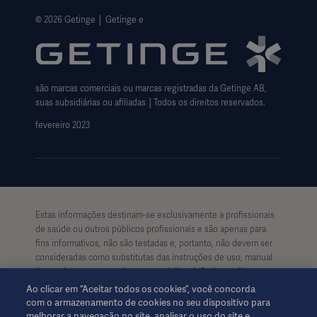
Política de privacidade do site
© 2026 Getinge │ Getinge e
Website use disclaimer
Cookie Notice
são marcas comerciais ou marcas registradas da Getinge AB,
Data Subject Request Form
suas subsidiárias ou afiliadas │Todos os direitos reservados.
fevereiro 2023
Estas informações destinam-se exclusivamente a profissionais
de saúde ou outros públicos profissionais e são apenas para
fins informativos, não são testadas e, portanto, não devem ser
consideradas como substitutas das instruções de uso, manual
de serviços ou aconselhamento médico. A Getinge não se
responsabiliza por qualquer ação ou omissão de qualquer parte
Ao clicar em “Aceitar todos os cookies”, você concorda
com base neste material, e seu uso é exclusivamente de risco
com o armazenamento de cookies no seu dispositivo para
do usuário.
melhorar a navegação no site, analisar o uso do site e