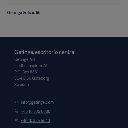
Getinge Solsus 66
Getinge, escritório central
Getinge AB
Lindholmspiren 7A
P.O. Box 8861
SE-417 56 Göteborg
Sweden
info@getinge.com
+46 10 335 0000
+46 10 335 5640