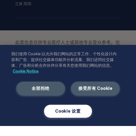
三月 2026
此类信息仅供专业医疗人士或其他专业受众参考。信
息并未详尽，不可取代使用说明、服务手册或医疗建
我们使用 Cookie 以允许我们网站的正常工作、个性化设计内
议。对于任一方基于本材料的作为或不作为，
Getinge
容和广告、提供社交媒体功能并分析流量。我们还同社交媒
均不承担任何责任或义务。依赖此类信息的使用风险
体、广告和分析合作伙伴分享有关您使用我们网站的信息。
完全由用户个人承担。
Cookie Notice
所提及的疗法、解决方案或产品可能在您的国家无法
使用或被禁止使用。未经
书面许可，不得复
Getinge
制或使用全部或部分信息。
全部拒绝
接受所有 Cookie
本信息面向美国地区以外的国际受众。
所表达的观点、意见和论断完全为受访者观点，不一
Cookie 设置
定反映或代表
的观点。
Getinge