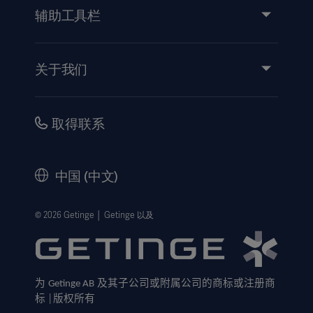
产品和解决方案
辅助工具栏
洞察力
活动
关于我们
使用说明/患者信息
投资
安全性
职业
取得联系
公司治理
历史
中国 (中文)
法律信息
隐私政策
© 2026 Getinge │ Getinge 以及
网站免责声明
Cookie 注意事项
为
及其子公司或附属公司的商标或注册商
Getinge AB
数据主体申请表
标
版权所有
│