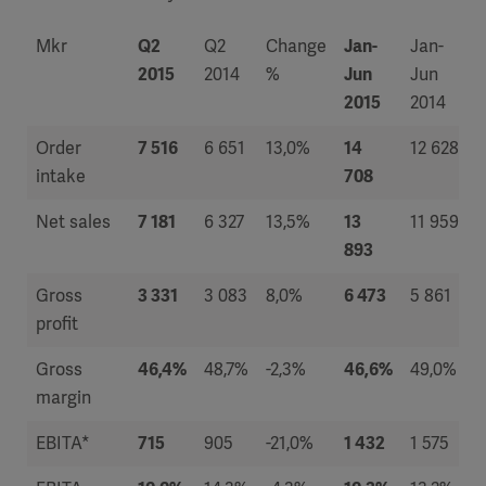
Mkr
Q2
Q2
Change
Jan-
Jan-
2015
2014
%
Jun
Jun
2015
2014
Order
7 516
6 651
13,0%
14
12 628
intake
708
Net sales
7 181
6 327
13,5%
13
11 959
893
Gross
3 331
3 083
8,0%
6 473
5 861
profit
Gross
46,4%
48,7%
-2,3%
46,6%
49,0%
margin
EBITA*
715
905
-21,0%
1 432
1 575