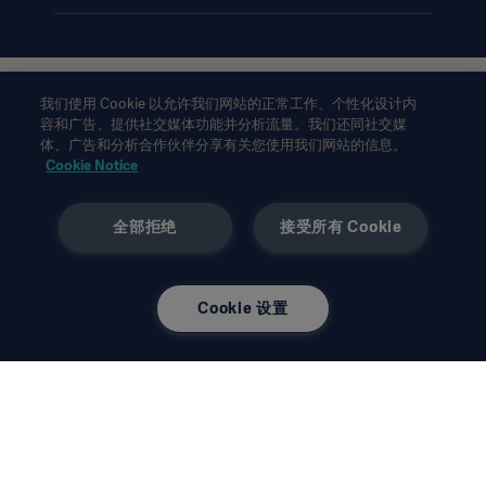
此类信息仅供专业医疗人士或其他专业受众参考。信息并未详尽，
我们使用 Cookie 以允许我们网站的正常工作、个性化设计内
不可取代使用说明、服务手册或医疗建议。对于任一方基于本材料
容和广告、提供社交媒体功能并分析流量。我们还同社交媒
体、广告和分析合作伙伴分享有关您使用我们网站的信息。
的作为或不作为，
Getinge
均不承担任何责任或义务。依赖此类信
Cookie Notice
息的使用风险完全由用户个人承担。
所提及的疗法、解决方案或产品可能在您的国家无法使用或被禁止
使用。未经
Getinge
书面许可，不得复制或使用全部或部分信
全部拒绝
接受所有 Cookie
息。
本信息面向美国地区以外的国际受众。
所表达的观点、意见和论断完全为受访者观点，不一定反映或代表
Cookie 设置
Getinge
的观点。