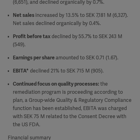
(6,651), and declined organically by 0.7%.
Net sales
increased by 13.5% to SEK 7,181 M (6,327).
Net sales declined organically by 0.4%.
Profit before tax
declined by
55.7% to SEK 243 M
(549).
Earnings per share
amounted to SEK 0.71 (1.67).
EBITA*
declined 21% to SEK 715 M (905).
Continued focus on quality processes:
the
remediation program is proceeding according to
plan, a Group-wide Quality & Regulatory Compliance
function has been established, EBITA was charged
with SEK 75 M related to the Consent Decree with
the US FDA
.
Financial summary