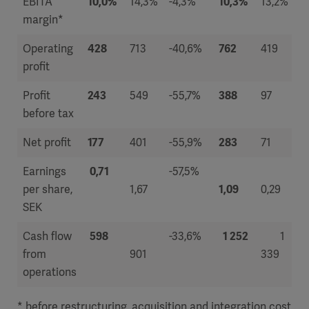
EBITA
10,0%
14,3%
-4,3%
10,3%
13,2%
margin*
Operating
428
713
-40,6%
762
419
profit
Profit
243
549
-55,7%
388
97
before tax
Net profit
177
401
-55,9%
283
71
Earnings
0,71
-57,5%
per share,
1,67
1,09
0,29
SEK
Cash flow
598
-33,6%
1 252
1
from
901
339
operations
* before restructuring, acquisition and integration cost