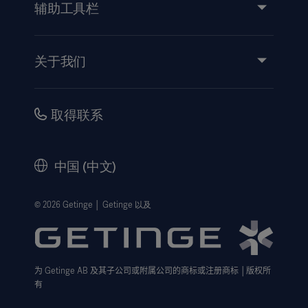
产品和解决方案
辅助工具栏
洞察力
活动
关于我们
使用说明/患者信息
投资
安全性
职业
取得联系
公司治理
历史
中国 (中文)
法律信息
隐私政策
© 2026 Getinge │ Getinge 以及
网站免责声明
Cookie 注意事项
为
Getinge AB
及其子公司或附属公司的商标或注册商标
│
版权所
数据主体申请表
有