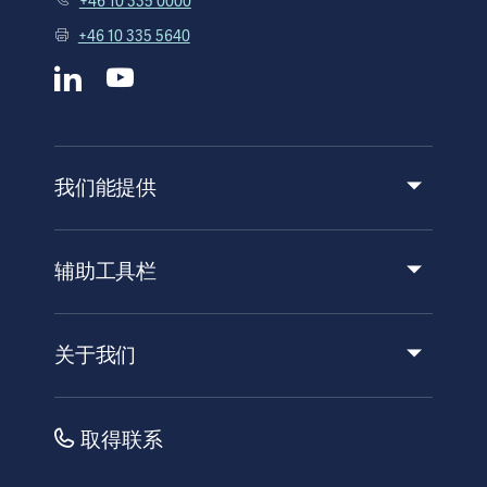
+46 10 335 0000
Perioperative protocol. Bloomington, MN: Institute for
+46 10 335 5640
Clinical Systems Improvement (ICSI);2010.
3. Duggan EW, Carlson K, Umpierrez GE. Perioperative
Hyperglycemia Management: An Update. Anesthesiology.
2017 Mar;126(3):547-560
我们能提供
服务
产品和解决方案
辅助工具栏
洞察力
活动
关于我们
使用说明/患者信息
投资
安全性
职业
取得联系
公司治理