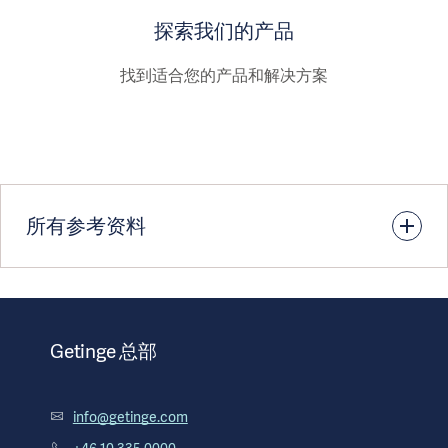
探索我们的产品
找到适合您的产品和解决方案
所有参考资料
1. National Collaborating Centre for Women's and
Children's Health. Surgical site infection: prevention and
treatment of surgical site infection. London, U.K.: National
Getinge 总部
Institute for Health and Clinical Excellence (NICE);2008.
info@getinge.com
2. Institute for Clinical Systems Improvement.