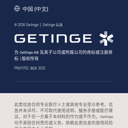
历史
中国 (中文)
法律信息
隐私政策
© 2026 Getinge │ Getinge 以及
网站免责声明
Cookie 注意事项
为
及其子公司或附属公司的商标或注册商
Getinge AB
数据主体申请表
标
版权所有
│
PN011752. 四月 2025
此类信息仅供专业医疗人士或其他专业受众参考。信
息并未详尽，不可取代使用说明、服务手册或医疗建
议。对于任一方基于本材料的作为或不作为，
Getinge
均不承担任何责任或义务。依赖此类信息的使用风险