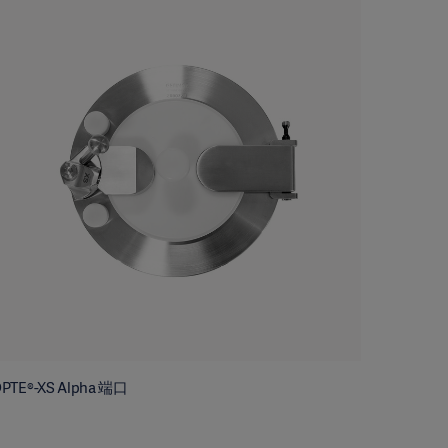
PTE®-XS Alpha 端口