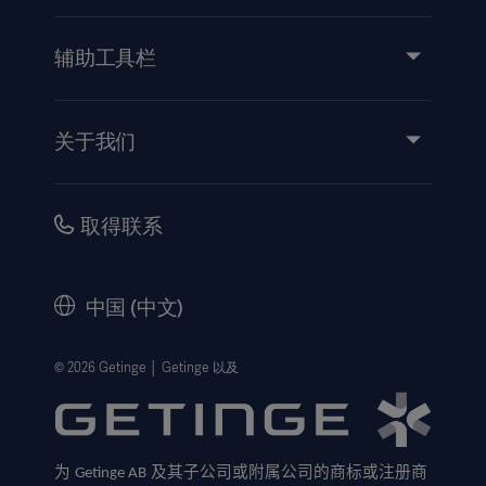
服务
产品和解决方案
辅助工具栏
洞察力
活动
关于我们
使用说明/患者信息
投资
安全性
职业
取得联系
公司治理
历史
中国 (中文)
法律信息
隐私政策
© 2026 Getinge │ Getinge 以及
网站免责声明
Cookie 注意事项
为
及其子公司或附属公司的商标或注册商
Getinge AB
数据主体申请表