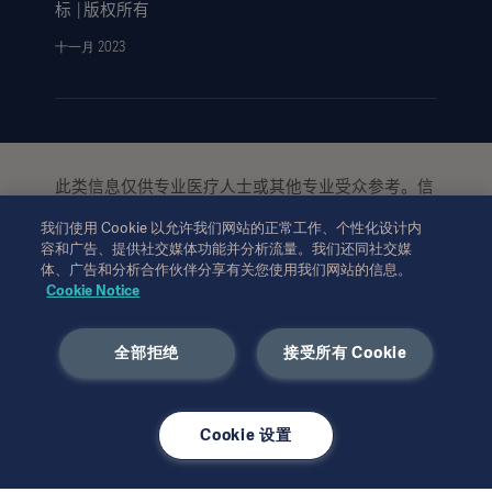
标
版权所有
│
十一月 2023
此类信息仅供专业医疗人士或其他专业受众参考。信
息并未详尽，不可取代使用说明、服务手册或医疗建
我们使用 Cookie 以允许我们网站的正常工作、个性化设计内
议。对于任一方基于本材料的作为或不作为，
Getinge
容和广告、提供社交媒体功能并分析流量。我们还同社交媒
均不承担任何责任或义务。依赖此类信息的使用风险
体、广告和分析合作伙伴分享有关您使用我们网站的信息。
完全由用户个人承担。
Cookie Notice
所提及的疗法、解决方案或产品可能在您的国家无法
使用或被禁止使用。未经
书面许可，不得复
Getinge
制或使用全部或部分信息。
全部拒绝
接受所有 Cookie
本信息面向美国地区以外的国际受众。
所表达的观点、意见和论断完全为受访者观点，不一
Cookie 设置
定反映或代表
的观点。
Getinge