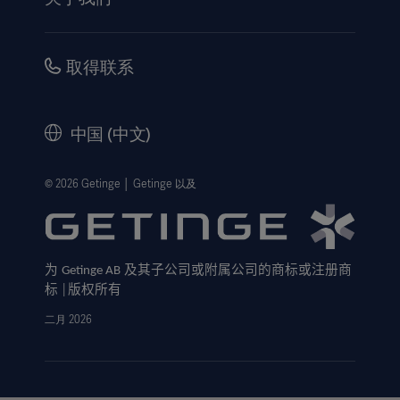
使用说明/患者信息
投资
安全性
职业
取得联系
公司治理
历史
中国 (中文)
法律信息
隐私政策
© 2026 Getinge │ Getinge 以及
网站免责声明
Cookie 注意事项
为
及其子公司或附属公司的商标或注册商
Getinge AB
数据主体申请表
标
版权所有
│
二月 2026