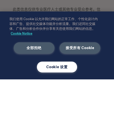
此类信息仅供专业医疗人士或其他专业受众参考。信
息并未详尽，不可取代使用说明、服务手册或医疗建
我们使用 Cookie 以允许我们网站的正常工作、个性化设计内
议。对于任一方基于本材料的作为或不作为，
Getinge
容和广告、提供社交媒体功能并分析流量。我们还同社交媒
均不承担任何责任或义务。依赖此类信息的使用风险
体、广告和分析合作伙伴分享有关您使用我们网站的信息。
完全由用户个人承担。
Cookie Notice
所提及的疗法、解决方案或产品可能在您的国家无法
使用或被禁止使用。未经
书面许可，不得复
Getinge
制或使用全部或部分信息。
全部拒绝
接受所有 Cookie
本信息面向美国地区以外的国际受众。
所表达的观点、意见和论断完全为受访者观点，不一
Cookie 设置
定反映或代表
的观点。
Getinge