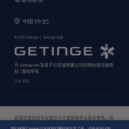
公司治理
历史
中国 (中文)
法律信息
隐私政策
© 2026 Getinge │ Getinge 以及
网站免责声明
Cookie 注意事项
为
及其子公司或附属公司的商标或注册商
Getinge AB
数据主体申请表
标
版权所有
│
三月 2023
此类信息仅供专业医疗人士或其他专业受众参考。信
息并未详尽，不可取代使用说明、服务手册或医疗建
我们使用 Cookie 以允许我们网站的正常工作、个性化设计内