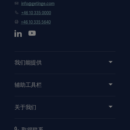
info@getinge.com
+46 10 335 0000
+46 10 335 5640
我们能提供
服务
产品和解决方案
辅助工具栏
洞察力
活动
关于我们
使用说明/患者信息
投资
安全性
职业
取得联系