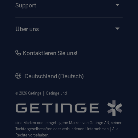
Services
Support
Instructions For Use/Patient Information
Über uns
Impressum
Investors
Kontaktieren Sie uns!
Karriere
Corporate Governance
Deutschland (Deutsch)
Geschichte
Rechtlicher Hinweis
© 2026 Getinge │ Getinge und
Getinge Datenschutzbereich
Haftungsausschluss Website-Nutzung
sind Marken oder eingetragene Marken von Getinge AB, seinen
Cookie-Hinweis
Tochtergesellschaften oder verbundenen Unternehmen │Alle
AGB
Rechte vorbehalten.