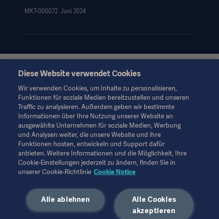
MKT-000072. Juni 2024
Data Subject Request Form
Diese Website verwendet Cookies
Diese Informationen richten sich ausschließlich an
medizinisches Fachpersonal oder andere Fachkreise und
Wir verwenden Cookies, um Inhalte zu personalisieren,
dienen nur zu Informationszwecken, erheben keinen Anspruch
Funktionen für soziale Medien bereitzustellen und unseren
auf Vollständigkeit und sollten daher nicht als Ersatz für die
Traffic zu analysieren. Außerdem geben wir bestimmte
Gebrauchsanweisung, das Servicehandbuch oder
Informationen über Ihre Nutzung unserer Website an
medizinischen Rat herangezogen werden. Getinge trägt keine
ausgewählte Unternehmen für soziale Medien, Werbung
Verantwortung oder Haftung für Handlungen oder
und Analysen weiter, die unsere Website und ihre
Unterlassungen einer Partei, die auf diesem Material basiert und
Funktionen hosten, entwickeln und Support dafür
Risiken trägt ausschließlich der Benutzer.
anbieten. Weitere Informationen und die Möglichkeit, Ihre
Möglicherweise sind die genannten Therapien, Lösungen oder
Cookie-Einstellungen jederzeit zu ändern, finden Sie in
Produkte in Ihrem Land nicht verfügbar oder erlaubt. Ohne
unserer Cookie-Richtlinie
Cookie Notice
schriftliche Genehmigung von Getinge dürfen die
Informationen weder ganz noch teilweise kopiert oder
Alle ablehnen
Alle Cookies
verwendet werden.
akzeptieren
Diese Informationen richten sich an ein internationales