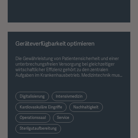
Geräteverfügbarkeit optimieren
Die Gewährleistung von Patientensicherheit und einer
unterbrechungsfreien Versorgung bei gleichzeitiger
wirtschaftlicher Effizienz gehört zu den zentralen
Aufgaben im Krankenhausbetrieb. Medizintechnik muss
daher zuverlässig, langlebig und jederzeit einsatzbereit
sein. Vier wesentliche Faktoren beeinflussen die
Verfügbarkeit medizintechnischer Geräte maßgeblich.
Digitalisierung
Intensivmedizin
Kardiovaskuläre Eingriffe
Nachhaltigkeit
Operationssaal
Service
Sterilgutaufbereitung