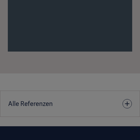
Alle Referenzen
1. Huygh J, Peeters Y, Bernards J and Malbrain MLNG.
Hemodynamic monitoring in the critically ill: an overview