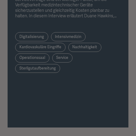
Verfügbarkeit medizintechnischer Geräte
sicherzustellen und gleichzeitig Kosten planbar zu
halten. In diesem Interview erläutert Duane Hawkins,
Service-Experte bei Getinge, worauf es bei einer
hochwertigen Servicepartnerschaft ankommt und wie
proaktive Wartung zu einem zuverlässigen
Digitalisierung
Intensivmedizin
Krankenhausbetrieb beiträgt.
Kardiovaskuläre Eingriffe
Nachhaltigkeit
Operationssaal
Service
Sterilgutaufbereitung