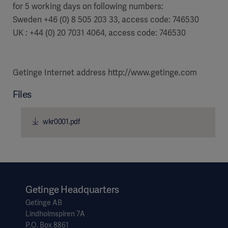
for 5 working days on following numbers:
Sweden +46 (0) 8 505 203 33, access code: 746530
UK : +44 (0) 20 7031 4064, access code: 746530
Getinge Internet address http://www.getinge.com
Files
wkr0001.pdf
Getinge Headquarters
Getinge AB
Lindholmspiren 7A
P.O. Box 8861