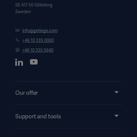
SE-417 56 Göteborg
Sweden
info@getinge.com
+46 10 335 0000
+46 10 335 5640
Our offer
Products and Solutions
Services
Support and tools
Insights
Events