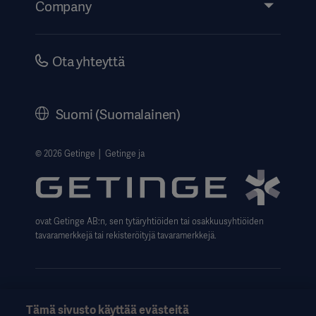
Company
Instructions For Use/Patient Information
Investors
Security
Careers
Ota yhteyttä
Corporate Governance
History
Suomi (Suomalainen)
Legal Information
Website Privacy Policy
© 2026 Getinge │ Getinge ja
Website use disclaimer
Data Subject Request Form
ovat Getinge AB:n, sen tytäryhtiöiden tai osakkuusyhtiöiden
tavaramerkkejä tai rekisteröityjä tavaramerkkejä.
Tämä sivusto käyttää evästeitä