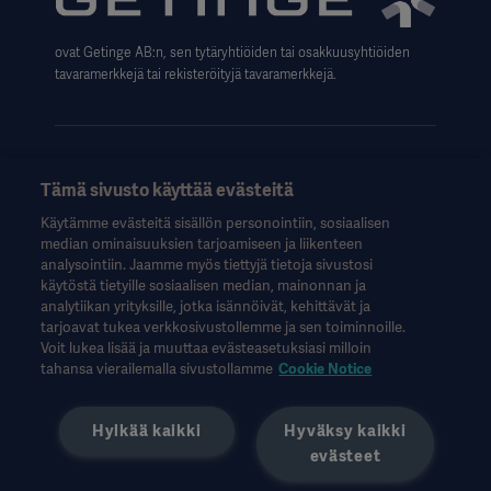
Data Subject Request Form
ovat Getinge AB:n, sen tytäryhtiöiden tai osakkuusyhtiöiden
tavaramerkkejä tai rekisteröityjä tavaramerkkejä.
Tämä sivusto käyttää evästeitä
Nämä tiedot on tarkoitettu vain terveydenhuollon ammattilaisille
Käytämme evästeitä sisällön personointiin, sosiaalisen
tai muille alan ammattilaisille, ja ne on tarkoitettu vain tiedoksi.
median ominaisuuksien tarjoamiseen ja liikenteen
Ne eivät ole kattavia, eikä niitä siksi tule pitää käyttöohjeen,
analysointiin. Jaamme myös tiettyjä tietoja sivustosi
huolto-oppaan tai lääketieteellisen neuvonnan korvikkeena.
käytöstä tietyille sosiaalisen median, mainonnan ja
Getinge ei ole vastuussa mistään sellaisista toimista tai
analytiikan yrityksille, jotka isännöivät, kehittävät ja
laiminlyönneistä, jotka perustuvat tähän aineistoon, ja siihen
tarjoavat tukea verkkosivustollemme ja sen toiminnoille.
luottaminen tapahtuu yksinomaan käyttäjän omalla vastuulla.
Voit lukea lisää ja muuttaa evästeasetuksiasi milloin
Mainittu hoito, ratkaisu tai tuote ei välttämättä ole saatavilla
tahansa vierailemalla sivustollamme
Cookie Notice
maassasi tai sen käyttö ei ole siellä sallittua. Tietoja ei saa
kopioida tai käyttää kokonaan tai osittain ilman Getingen
Hylkää kaikki
Hyväksy kaikki
kirjallista lupaa.
evästeet
Nämä tiedot on tarkoitettu kansainväliselle yleisölle
Yhdysvaltojen ulkopuolella.