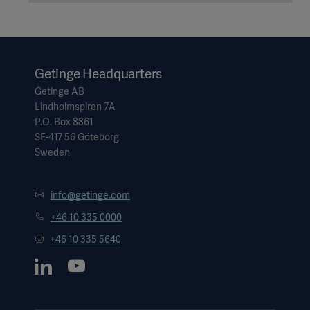
Getinge Headquarters
Getinge AB
Lindholmspiren 7A
P.O. Box 8861
SE-417 56 Göteborg
Sweden
info@getinge.com
+46 10 335 0000
+46 10 335 5640