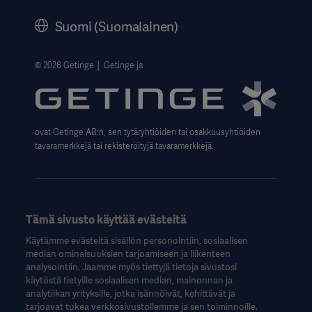
History
Suomi (Suomalainen)
Legal Information
Website Privacy Policy
© 2026 Getinge │ Getinge ja
Website use disclaimer
Data Subject Request Form
ovat Getinge AB:n, sen tytäryhtiöiden tai osakkuusyhtiöiden
tavaramerkkejä tai rekisteröityjä tavaramerkkejä.
Tämä sivusto käyttää evästeitä
Nämä tiedot on tarkoitettu vain terveydenhuollon ammattilaisille
Käytämme evästeitä sisällön personointiin, sosiaalisen
tai muille alan ammattilaisille, ja ne on tarkoitettu vain tiedoksi.
median ominaisuuksien tarjoamiseen ja liikenteen
Ne eivät ole kattavia, eikä niitä siksi tule pitää käyttöohjeen,
analysointiin. Jaamme myös tiettyjä tietoja sivustosi
huolto-oppaan tai lääketieteellisen neuvonnan korvikkeena.
käytöstä tietyille sosiaalisen median, mainonnan ja
Getinge ei ole vastuussa mistään sellaisista toimista tai
analytiikan yrityksille, jotka isännöivät, kehittävät ja
laiminlyönneistä, jotka perustuvat tähän aineistoon, ja siihen
tarjoavat tukea verkkosivustollemme ja sen toiminnoille.