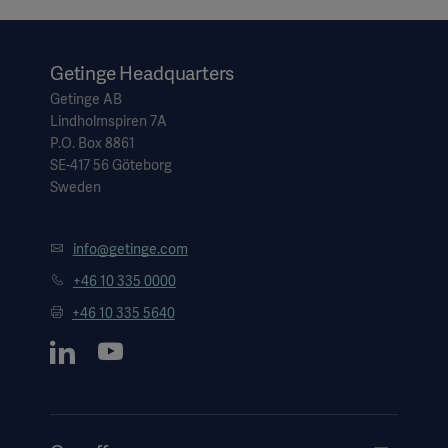
Getinge Headquarters
Getinge AB
Lindholmspiren 7A
P.O. Box 8861
SE-417 56 Göteborg
Sweden
info@getinge.com
+46 10 335 0000
+46 10 335 5640