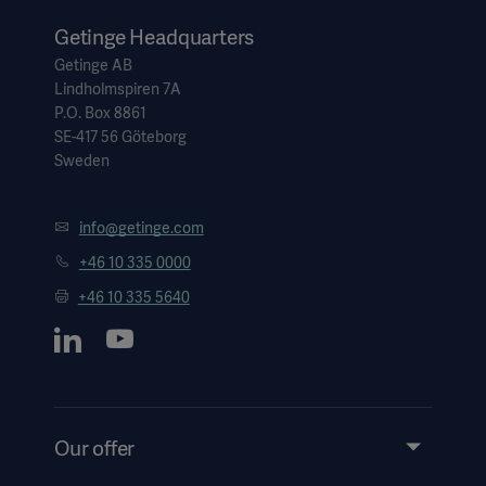
Getinge Headquarters
Getinge AB
Lindholmspiren 7A
P.O. Box 8861
SE-417 56 Göteborg
Sweden
info@getinge.com
+46 10 335 0000
+46 10 335 5640
Our offer
Products and Solutions