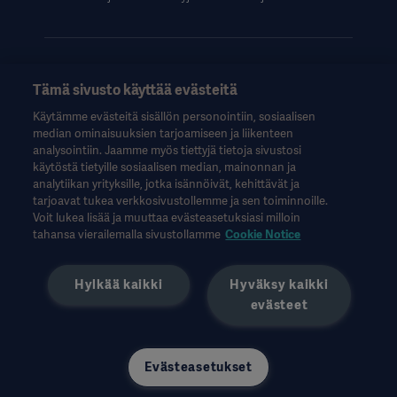
Tämä sivusto käyttää evästeitä
Nämä tiedot on tarkoitettu vain terveydenhuollon ammattilaisille
Käytämme evästeitä sisällön personointiin, sosiaalisen
tai muille alan ammattilaisille, ja ne on tarkoitettu vain tiedoksi.
median ominaisuuksien tarjoamiseen ja liikenteen
Ne eivät ole kattavia, eikä niitä siksi tule pitää käyttöohjeen,
analysointiin. Jaamme myös tiettyjä tietoja sivustosi
huolto-oppaan tai lääketieteellisen neuvonnan korvikkeena.
käytöstä tietyille sosiaalisen median, mainonnan ja
Getinge ei ole vastuussa mistään sellaisista toimista tai
analytiikan yrityksille, jotka isännöivät, kehittävät ja
laiminlyönneistä, jotka perustuvat tähän aineistoon, ja siihen
tarjoavat tukea verkkosivustollemme ja sen toiminnoille.
luottaminen tapahtuu yksinomaan käyttäjän omalla vastuulla.
Voit lukea lisää ja muuttaa evästeasetuksiasi milloin
Mainittu hoito, ratkaisu tai tuote ei välttämättä ole saatavilla
tahansa vierailemalla sivustollamme
Cookie Notice
maassasi tai sen käyttö ei ole siellä sallittua. Tietoja ei saa
kopioida tai käyttää kokonaan tai osittain ilman Getingen
Hylkää kaikki
Hyväksy kaikki
kirjallista lupaa.
evästeet
Nämä tiedot on tarkoitettu kansainväliselle yleisölle
Yhdysvaltojen ulkopuolella.
Ilmaistut näkemykset, mielipiteet ja väitteet ovat haastatellun
omia eivätkä välttämättä heijasta tai edusta Getingen
Evästeasetukset
näkemyksiä.