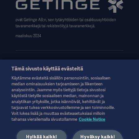
Data Subject Request Form
ovat Getinge AB:n, sen tytäryhtiöiden tai osakkuusyhtiöiden
tavaramerkkejä tai rekisteröityjä tavaramerkkejä.
maaliskuu 2024
Tämä sivusto käyttää evästeitä
Nämä tiedot on tarkoitettu vain terveydenhuollon ammattilaisille
Käytämme evästeitä sisällön personointiin, sosiaalisen
tai muille alan ammattilaisille, ja ne on tarkoitettu vain tiedoksi.
median ominaisuuksien tarjoamiseen ja liikenteen
Ne eivät ole kattavia, eikä niitä siksi tule pitää käyttöohjeen,
analysointiin. Jaamme myös tiettyjä tietoja sivustosi
huolto-oppaan tai lääketieteellisen neuvonnan korvikkeena.
käytöstä tietyille sosiaalisen median, mainonnan ja
Getinge ei ole vastuussa mistään sellaisista toimista tai
analytiikan yrityksille, jotka isännöivät, kehittävät ja
laiminlyönneistä, jotka perustuvat tähän aineistoon, ja siihen
tarjoavat tukea verkkosivustollemme ja sen toiminnoille.
luottaminen tapahtuu yksinomaan käyttäjän omalla vastuulla.
Voit lukea lisää ja muuttaa evästeasetuksiasi milloin
Mainittu hoito, ratkaisu tai tuote ei välttämättä ole saatavilla
tahansa vierailemalla sivustollamme
Cookie Notice
maassasi tai sen käyttö ei ole siellä sallittua. Tietoja ei saa
kopioida tai käyttää kokonaan tai osittain ilman Getingen
Hylkää kaikki
Hyväksy kaikki
kirjallista lupaa.