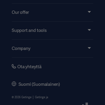
Our offer
Products and Solutions
Services
Support and tools
Insights
Events
Company
Instructions For Use/Patient Information
Investors
Security
Careers
Ota yhteyttä
Corporate Governance
History
Suomi (Suomalainen)
Legal Information
Website Privacy Policy
© 2026 Getinge │ Getinge ja
Website use disclaimer