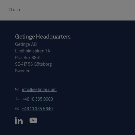
30 min
Getinge Headquarters
Getinge AB
Lindholmspiren 7A
P.O. Box 8861
SE-417 56 Göteborg
Sweden
info@getinge.com
+46 10 335 0000
+46 10 335 5640