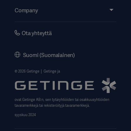
Events
Company
Instructions For Use/Patient Information
Investors
Security
Careers
Ota yhteyttä
Corporate Governance
History
Suomi (Suomalainen)
Legal Information
Website Privacy Policy
© 2026 Getinge │ Getinge ja
Website use disclaimer
Data Subject Request Form
ovat Getinge AB:n, sen tytäryhtiöiden tai osakkuusyhtiöiden
tavaramerkkejä tai rekisteröityjä tavaramerkkejä.
syyskuu 2024