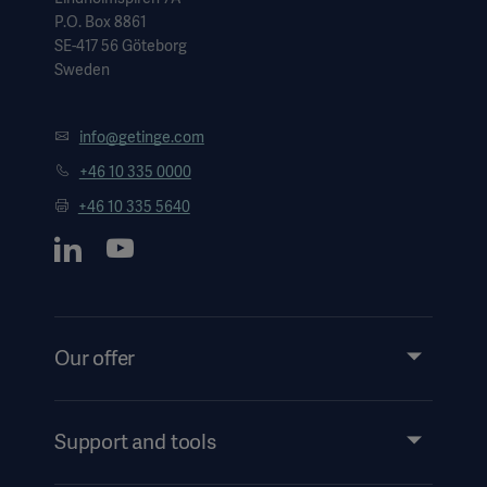
P.O. Box 8861
SE-417 56 Göteborg
Sweden
info@getinge.com
+46 10 335 0000
+46 10 335 5640
Our offer
Products and Solutions
Services
Support and tools
Insights