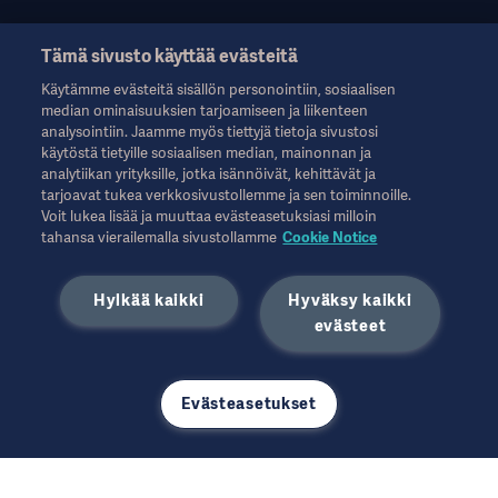
Tämä sivusto käyttää evästeitä
Nämä tiedot on tarkoitettu vain terveydenhuollon ammattilaisille
Käytämme evästeitä sisällön personointiin, sosiaalisen
tai muille alan ammattilaisille, ja ne on tarkoitettu vain tiedoksi.
median ominaisuuksien tarjoamiseen ja liikenteen
Ne eivät ole kattavia, eikä niitä siksi tule pitää käyttöohjeen,
analysointiin. Jaamme myös tiettyjä tietoja sivustosi
huolto-oppaan tai lääketieteellisen neuvonnan korvikkeena.
käytöstä tietyille sosiaalisen median, mainonnan ja
Getinge ei ole vastuussa mistään sellaisista toimista tai
analytiikan yrityksille, jotka isännöivät, kehittävät ja
laiminlyönneistä, jotka perustuvat tähän aineistoon, ja siihen
tarjoavat tukea verkkosivustollemme ja sen toiminnoille.
luottaminen tapahtuu yksinomaan käyttäjän omalla vastuulla.
Voit lukea lisää ja muuttaa evästeasetuksiasi milloin
Mainittu hoito, ratkaisu tai tuote ei välttämättä ole saatavilla
tahansa vierailemalla sivustollamme
Cookie Notice
maassasi tai sen käyttö ei ole siellä sallittua. Tietoja ei saa
kopioida tai käyttää kokonaan tai osittain ilman Getingen
Hylkää kaikki
Hyväksy kaikki
kirjallista lupaa.
Nämä tiedot on tarkoitettu kansainväliselle yleisölle
evästeet
Yhdysvaltojen ulkopuolella.
Ilmaistut näkemykset, mielipiteet ja väitteet ovat haastatellun
omia eivätkä välttämättä heijasta tai edusta Getingen
Evästeasetukset
näkemyksiä.