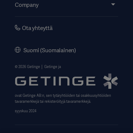
Events
Company
Instructions For Use/Patient Information
Investors
Security
Careers
Ota yhteyttä
Corporate Governance
History
Suomi (Suomalainen)
Legal Information
Website Privacy Policy
© 2026 Getinge │ Getinge ja
Website use disclaimer
Data Subject Request Form
ovat Getinge AB:n, sen tytäryhtiöiden tai osakkuusyhtiöiden
tavaramerkkejä tai rekisteröityjä tavaramerkkejä.
syyskuu 2024