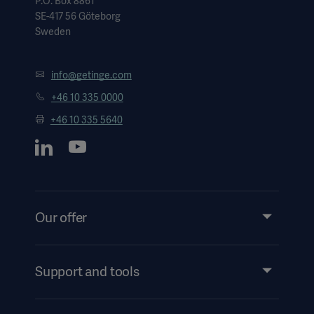
P.O. Box 8861
SE-417 56 Göteborg
Sweden
info@getinge.com
+46 10 335 0000
+46 10 335 5640
Our offer
Products and Solutions
Services
Support and tools
Insights