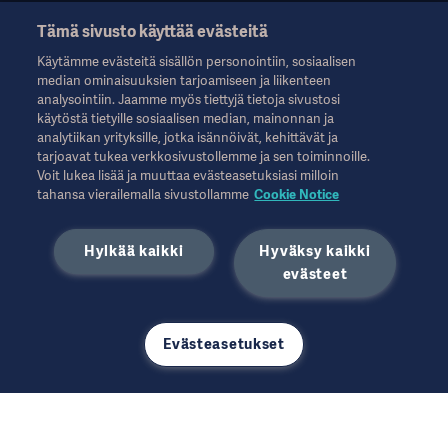
Tämä sivusto käyttää evästeitä
Nämä tiedot on tarkoitettu vain terveydenhuollon ammattilaisille
Käytämme evästeitä sisällön personointiin, sosiaalisen
tai muille alan ammattilaisille, ja ne on tarkoitettu vain tiedoksi.
median ominaisuuksien tarjoamiseen ja liikenteen
Ne eivät ole kattavia, eikä niitä siksi tule pitää käyttöohjeen,
analysointiin. Jaamme myös tiettyjä tietoja sivustosi
huolto-oppaan tai lääketieteellisen neuvonnan korvikkeena.
käytöstä tietyille sosiaalisen median, mainonnan ja
Getinge ei ole vastuussa mistään sellaisista toimista tai
analytiikan yrityksille, jotka isännöivät, kehittävät ja
laiminlyönneistä, jotka perustuvat tähän aineistoon, ja siihen
tarjoavat tukea verkkosivustollemme ja sen toiminnoille.
luottaminen tapahtuu yksinomaan käyttäjän omalla vastuulla.
Voit lukea lisää ja muuttaa evästeasetuksiasi milloin
Mainittu hoito, ratkaisu tai tuote ei välttämättä ole saatavilla
tahansa vierailemalla sivustollamme
Cookie Notice
maassasi tai sen käyttö ei ole siellä sallittua. Tietoja ei saa
kopioida tai käyttää kokonaan tai osittain ilman Getingen
Hylkää kaikki
Hyväksy kaikki
kirjallista lupaa.
Nämä tiedot on tarkoitettu kansainväliselle yleisölle
evästeet
Yhdysvaltojen ulkopuolella.
Ilmaistut näkemykset, mielipiteet ja väitteet ovat haastatellun
omia eivätkä välttämättä heijasta tai edusta Getingen
Evästeasetukset
näkemyksiä.