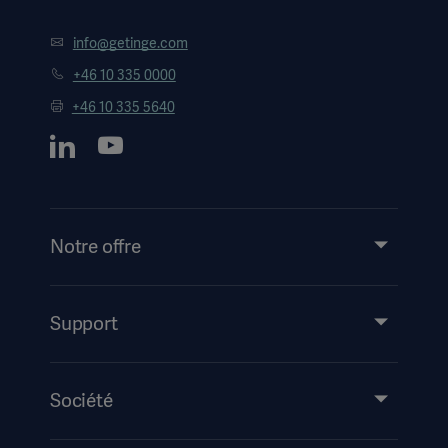
info@getinge.com
+46 10 335 0000
+46 10 335 5640
Notre offre
Produits et solutions
Support
Partage de connaissances
Mode d’emploi/informations destinées au patient
Société
Information sur la sécurité
Accessibilité