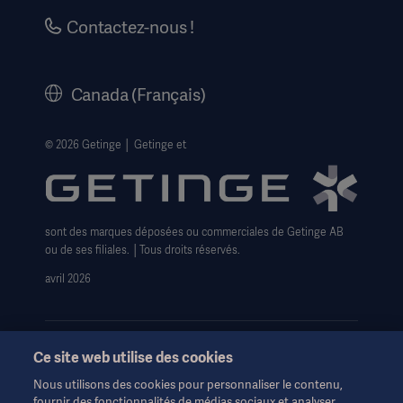
Carrières
Contactez-nous !
Historique
Mentions légales
Canada (Français)
Politique de Confidentialité du site internet
Avis de non-responsabilité concernant l'utilisation du
© 2026 Getinge │ Getinge et
site web
Politique sur les cookies de Getinge
Formulaire de Droits relatifs à la confidentialité
sont des marques déposées ou commerciales de Getinge AB
ou de ses filiales. │Tous droits réservés.
avril 2026
Ce site web utilise des cookies
Nous utilisons des cookies pour personnaliser le contenu,
Ces informations sont destinées exclusivement aux
fournir des fonctionnalités de médias sociaux et analyser