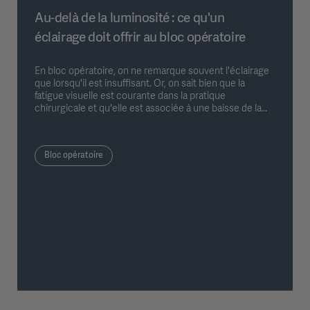
Au-delà de la luminosité : ce qu'un
éclairage doit offrir au bloc opératoire
En bloc opératoire, on ne remarque souvent l'éclairage
que lorsqu'il est insuffisant. Or, on sait bien que la
fatigue visuelle est courante dans la pratique
chirurgicale et qu'elle est associée à une baisse de la
précision diagnostique, des performances et de la
sécurité. Cet article examine pourquoi « plus de lumière
» n'est pas la solution, quels sont les facteurs qui
Bloc opératoire
comptent vraiment et ce que cela implique pour la
conception de l'éclairage chirurgical moderne.