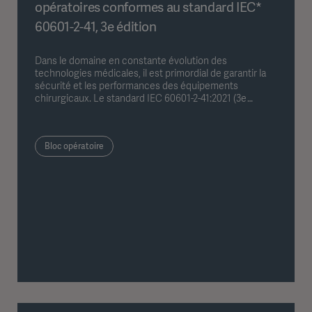
opératoires conformes au standard IEC*
60601-2-41, 3e édition
Dans le domaine en constante évolution des
technologies médicales, il est primordial de garantir la
sécurité et les performances des équipements
chirurgicaux. Le standard IEC 60601-2-41:2021 (3e
édition) définit les exigences particulières relatives à la
sécurité de base et aux performances essentielles des
éclairages opératoires et des éclairages de diagnostic.
Bloc opératoire