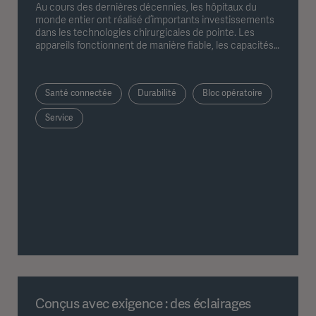
Au cours des dernières décennies, les hôpitaux du
monde entier ont réalisé d’importants investissements
dans les technologies chirurgicales de pointe. Les
appareils fonctionnent de manière fiable, les capacités
numériques ne cessent de se développer et l’expertise
clinique reste de haut niveau. L’attente est claire : ces
investissements doivent générer de la valeur à long
Santé connectée
Durabilité
Bloc opératoire
terme, grâce à un fonctionnement stable, à une
utilisation efficace des ressources et à la capacité de
Service
s’adapter aux besoins futurs.
Conçus avec exigence : des éclairages