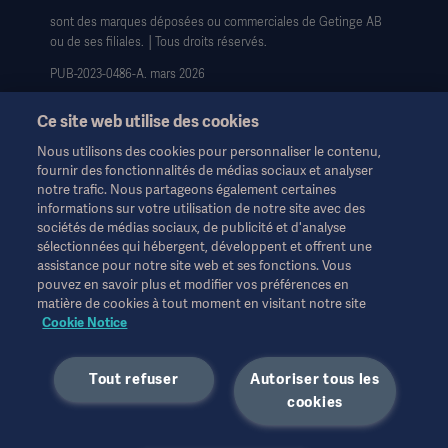
sont des marques déposées ou commerciales de Getinge AB
ou de ses filiales. │Tous droits réservés.
PUB-2023-0486-A. mars 2026
Ce site web utilise des cookies
Nous utilisons des cookies pour personnaliser le contenu,
fournir des fonctionnalités de médias sociaux et analyser
notre trafic. Nous partageons également certaines
Ces informations sont destinées exclusivement aux
informations sur votre utilisation de notre site avec des
professionnels de la santé ou à d'autres publics professionnels
sociétés de médias sociaux, de publicité et d'analyse
et sont fournies à titre d'information uniquement. Elles ne sont
sélectionnées qui hébergent, développent et offrent une
pas exhaustives et ne remplacent en aucun cas le mode
assistance pour notre site web et ses fonctions. Vous
d'emploi, le manuel d'entretien ou les conseils médicaux.
pouvez en savoir plus et modifier vos préférences en
Getinge n'assume aucune responsabilité pour toute action ou
matière de cookies à tout moment en visitant notre site
omission d'une partie basée sur ce matériel, et l'utilisateur s'y fie
Cookie Notice
à ses risques et périls.
Toute thérapie, solution ou produit mentionné peut ne pas être
Tout refuser
Autoriser tous les
disponible ou autorisé dans votre pays. Les informations ne
cookies
peuvent être copiées ou utilisées, en tout ou en partie, sans
l'autorisation écrite de Getinge.
Les points de vue, les opinions et les affirmations exprimés sont