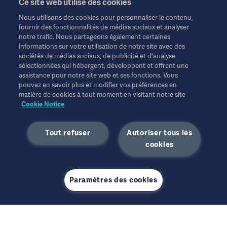
Ce site web utilise des cookies
Nous utilisons des cookies pour personnaliser le contenu,
fournir des fonctionnalités de médias sociaux et analyser
notre trafic. Nous partageons également certaines
Ces informations sont destinées exclusivement aux
informations sur votre utilisation de notre site avec des
professionnels de la santé ou à d'autres publics professionnels
sociétés de médias sociaux, de publicité et d'analyse
et sont fournies à titre d'information uniquement. Elles ne sont
sélectionnées qui hébergent, développent et offrent une
pas exhaustives et ne remplacent en aucun cas le mode
assistance pour notre site web et ses fonctions. Vous
d'emploi, le manuel d'entretien ou les conseils médicaux.
pouvez en savoir plus et modifier vos préférences en
Getinge n'assume aucune responsabilité pour toute action ou
matière de cookies à tout moment en visitant notre site
omission d'une partie basée sur ce matériel, et l'utilisateur s'y fie
Cookie Notice
à ses risques et périls.
Toute thérapie, solution ou produit mentionné peut ne pas être
Tout refuser
Autoriser tous les
disponible ou autorisé dans votre pays. Les informations ne
peuvent être copiées ou utilisées, en tout ou en partie, sans
cookies
l'autorisation écrite de Getinge.
Les points de vue, les opinions et les affirmations exprimés sont
strictement ceux de l'interviewé et ne reflètent ou ne
Paramètres des cookies
représentent pas nécessairement les points de vue de Getinge.