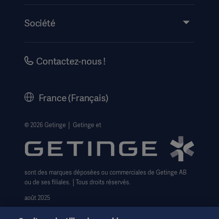
Partage de connaissances
Événements
Société
Mode d’emploi/informations destinées au patient
Carrières
Information sur la sécurité
Historique
Contactez-nous !
Mentions légales
Getinge Centre de confidentialité
France (Français)
Avis de confidentialité sur les Cookies
Formulaire pour les droits des personnes
© 2026 Getinge │ Getinge et
Conditions générales de vente
sont des marques déposées ou commerciales de Getinge AB
ou de ses filiales. │Tous droits réservés.
août 2025