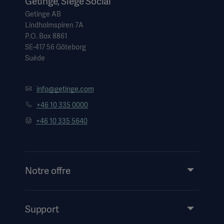
Getinge, Siège Social
Getinge AB
Lindholmspiren 7A
P.O. Box 8861
SE-417 56 Göteborg
Suède
info@getinge.com
+46 10 335 0000
+46 10 335 5640
Notre offre
Produits et solutions
Service
Support