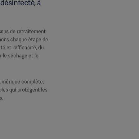
désinfecté, à
ssus de retraitement
gnons chaque étape de
 et l'efficacité, du
 le séchage et le
numérique complète,
bles qui protègent les
s.