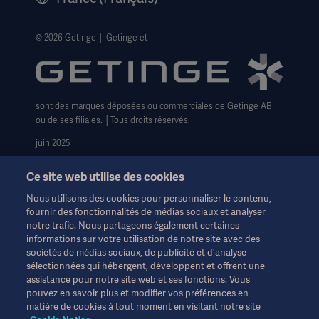
Avis de confidentialité sur les Cookies
Formulaire pour les droits des personnes
© 2026 Getinge │ Getinge et
Conditions générales de vente
sont des marques déposées ou commerciales de Getinge AB
ou de ses filiales. │Tous droits réservés.
juin 2025
Ce site web utilise des cookies
Nous utilisons des cookies pour personnaliser le contenu,
fournir des fonctionnalités de médias sociaux et analyser
notre trafic. Nous partageons également certaines
Ces informations sont destinées exclusivement aux
informations sur votre utilisation de notre site avec des
professionnels de la santé ou à d'autres publics professionnels
sociétés de médias sociaux, de publicité et d'analyse
et sont fournies à titre d'information uniquement. Elles ne sont
sélectionnées qui hébergent, développent et offrent une
pas exhaustives et ne remplacent en aucun cas le mode
assistance pour notre site web et ses fonctions. Vous
d'emploi, le manuel d'entretien ou les conseils médicaux.
pouvez en savoir plus et modifier vos préférences en
Getinge n'assume aucune responsabilité pour toute action ou
matière de cookies à tout moment en visitant notre site