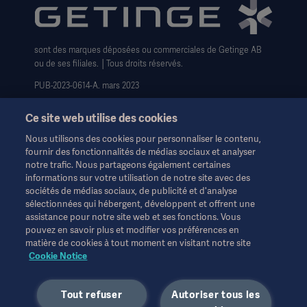
Conditions générales de vente
sont des marques déposées ou commerciales de Getinge AB
ou de ses filiales. │Tous droits réservés.
PUB-2023-0614-A. mars 2023
Ce site web utilise des cookies
Nous utilisons des cookies pour personnaliser le contenu,
fournir des fonctionnalités de médias sociaux et analyser
notre trafic. Nous partageons également certaines
Ces informations sont destinées exclusivement aux
informations sur votre utilisation de notre site avec des
professionnels de la santé ou à d'autres publics professionnels
sociétés de médias sociaux, de publicité et d'analyse
et sont fournies à titre d'information uniquement. Elles ne sont
sélectionnées qui hébergent, développent et offrent une
pas exhaustives et ne remplacent en aucun cas le mode
assistance pour notre site web et ses fonctions. Vous
d'emploi, le manuel d'entretien ou les conseils médicaux.
pouvez en savoir plus et modifier vos préférences en
Getinge n'assume aucune responsabilité pour toute action ou
matière de cookies à tout moment en visitant notre site
omission d'une partie basée sur ce matériel, et l'utilisateur s'y fie
Cookie Notice
à ses risques et périls.
Toute thérapie, solution ou produit mentionné peut ne pas être
Tout refuser
Autoriser tous les
disponible ou autorisé dans votre pays. Les informations ne