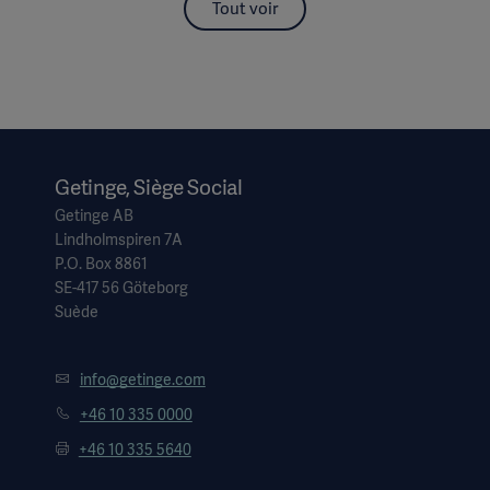
Tout voir
Getinge, Siège Social
Getinge AB
Lindholmspiren 7A
P.O. Box 8861
SE-417 56 Göteborg
Suède
info@getinge.com
+46 10 335 0000
+46 10 335 5640