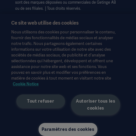
sont des marques déposées ou commerciales de Getinge AB
ou de ses filiales. │Tous droits réservés.
Ce site web utilise des cookies
Nous utilisons des cookies pour personnaliser le contenu,
fournir des fonctionnalités de médias sociaux et analyser
notre trafic. Nous partageons également certaines
Ces informations sont destinées exclusivement aux
informations sur votre utilisation de notre site avec des
professionnels de la santé ou à d'autres publics professionnels
sociétés de médias sociaux, de publicité et d'analyse
et sont fournies à titre d'information uniquement. Elles ne sont
sélectionnées qui hébergent, développent et offrent une
pas exhaustives et ne remplacent en aucun cas le mode
assistance pour notre site web et ses fonctions. Vous
d'emploi, le manuel d'entretien ou les conseils médicaux.
pouvez en savoir plus et modifier vos préférences en
Getinge n'assume aucune responsabilité pour toute action ou
matière de cookies à tout moment en visitant notre site
omission d'une partie basée sur ce matériel, et l'utilisateur s'y fie
Cookie Notice
à ses risques et périls.
Toute thérapie, solution ou produit mentionné peut ne pas être
Tout refuser
Autoriser tous les
disponible ou autorisé dans votre pays. Les informations ne
cookies
peuvent être copiées ou utilisées, en tout ou en partie, sans
l'autorisation écrite de Getinge.
Les points de vue, les opinions et les affirmations exprimés sont
strictement ceux de l'interviewé et ne reflètent ou ne
Paramètres des cookies
représentent pas nécessairement les points de vue de Getinge.