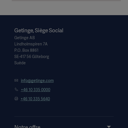
Getinge, Siège Social
Getinge AB
Lindholmspiren 7A
P.O. Box 8861
SE-417 56 Göteborg
Suède
info@getinge.com
+46 10 335 0000
+46 10 335 5640
Notre offre