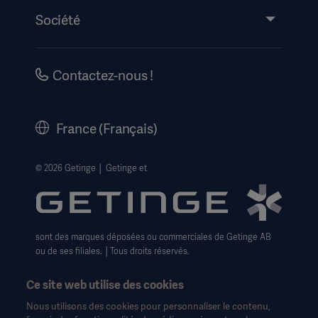
Événements
Société
Mode d’emploi/informations destinées au patient
Carrières
Information sur la sécurité
Historique
Contactez-nous !
Mentions légales
Getinge Centre de confidentialité
France (Français)
Avis de confidentialité sur les Cookies
Formulaire pour les droits des personnes
© 2026 Getinge │ Getinge et
Conditions générales de vente
sont des marques déposées ou commerciales de Getinge AB
ou de ses filiales. │Tous droits réservés.
Ce site web utilise des cookies
Nous utilisons des cookies pour personnaliser le contenu,