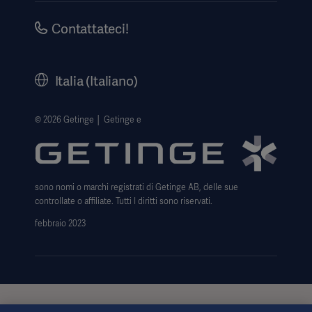
Security
Aviso legale
Contattateci!
Informativa sulla privacy del sito web
Informativa sul web
Italia (Italiano)
Avviso sull' uso dei cookie
Data Subject Request Form
© 2026 Getinge │ Getinge e
Trasparenza
Modello 231
sono nomi o marchi registrati di Getinge AB, delle sue
controllate o affiliate. Tutti I diritti sono riservati.
febbraio 2023
Queste informazioni sono rivolte esclusivamente agli operatori