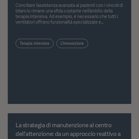
Conciliare l’assistenza avanzata ai pazienti con i vincoli di
bilancio rimane una sfida costante nell’ambito della
terapia intensiva. Ad esempio, è necessario che tutti i
ventilatori offrano funzionalità specializzate e
personalizzate, oppure esiste un approccio più
efficiente? Getinge propone un concetto modulare con
i suoi ventilatori SERVO, che consente di realizzare
Terapia intensiva
L'innovazione
soluzioni su misura e adeguate alle esigenze senza
richiedere investimenti in apparecchiature altamente
specializzate per ogni singolo caso d’uso.
La strategia di manutenzione al centro
dell’attenzione: da un approccio reattivo a