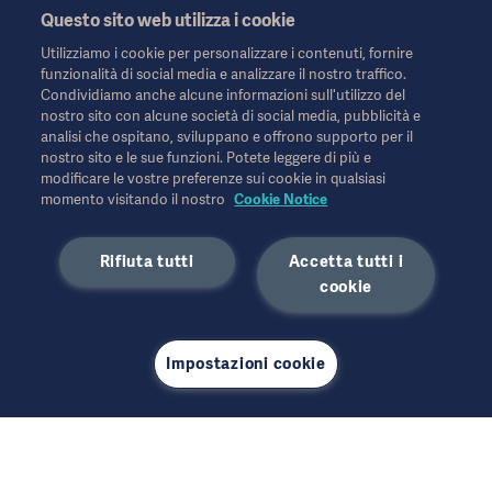
Questo sito web utilizza i cookie
sanitari o ad altri professionisti e hanno uno scopo puramente
informativo, non sono esaustive e pertanto non devono essere
Utilizziamo i cookie per personalizzare i contenuti, fornire
considerate una sostituzione delle Istruzioni per l'uso, del
funzionalità di social media e analizzare il nostro traffico.
manuale di assistenza o della consulenza medica. Getinge non
Condividiamo anche alcune informazioni sull'utilizzo del
si assume alcuna responsabilità per qualsiasi azione o
nostro sito con alcune società di social media, pubblicità e
omissione di terzi basata su questo materiale e l'affidamento è
analisi che ospitano, sviluppano e offrono supporto per il
esclusivamente a rischio dell'utente.
nostro sito e le sue funzioni. Potete leggere di più e
Qualsiasi terapia, soluzione o prodotto menzionato potrebbe
modificare le vostre preferenze sui cookie in qualsiasi
non essere disponibile o consentito nel proprio Paese. Le
momento visitando il nostro
Cookie Notice
informazioni non possono essere copiate o utilizzate, in tutto o
in parte, senza l'autorizzazione scritta di Getinge.
Rifiuta tutti
Accetta tutti i
Queste informazioni sono destinate a un pubblico internazionale
cookie
al di fuori degli Stati Uniti.
Le opinioni, i pareri e le affermazioni espresse sono
esclusivamente quelle degli intervistati e non riflettono o
Impostazioni cookie
rappresentano necessariamente le opinioni di Getinge.