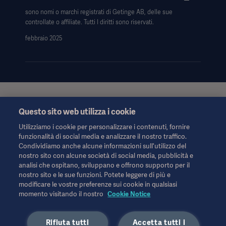
sono nomi o marchi registrati di Getinge AB, delle sue
controllate o affiliate. Tutti I diritti sono riservati.
febbraio 2025
Queste informazioni sono rivolte esclusivamente agli operatori
Questo sito web utilizza i cookie
sanitari o ad altri professionisti e hanno uno scopo puramente
informativo, non sono esaustive e pertanto non devono essere
Utilizziamo i cookie per personalizzare i contenuti, fornire
considerate una sostituzione delle Istruzioni per l'uso, del
funzionalità di social media e analizzare il nostro traffico.
manuale di assistenza o della consulenza medica. Getinge non
Condividiamo anche alcune informazioni sull'utilizzo del
si assume alcuna responsabilità per qualsiasi azione o
nostro sito con alcune società di social media, pubblicità e
omissione di terzi basata su questo materiale e l'affidamento è
analisi che ospitano, sviluppano e offrono supporto per il
esclusivamente a rischio dell'utente.
nostro sito e le sue funzioni. Potete leggere di più e
Qualsiasi terapia, soluzione o prodotto menzionato potrebbe
modificare le vostre preferenze sui cookie in qualsiasi
non essere disponibile o consentito nel proprio Paese. Le
momento visitando il nostro
Cookie Notice
informazioni non possono essere copiate o utilizzate, in tutto o
in parte, senza l'autorizzazione scritta di Getinge.
Rifiuta tutti
Accetta tutti i