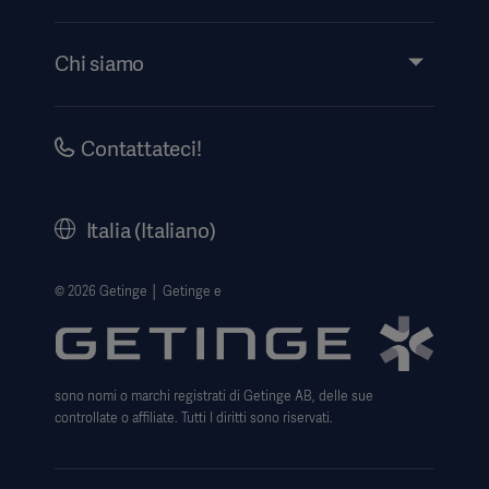
Approfondimenti
Eventi
Chi siamo
Ricerca eLabeling
Investitori
Security
Aviso legale
Contattateci!
Informativa sulla privacy del sito web
Informativa sul web
Italia (Italiano)
Avviso sull' uso dei cookie
Data Subject Request Form
© 2026 Getinge │ Getinge e
Trasparenza
Modello 231
sono nomi o marchi registrati di Getinge AB, delle sue
controllate o affiliate. Tutti I diritti sono riservati.