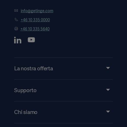
info@getinge.com
+46 10 335 0000
+46 10 335 5640
La nostra offerta
Prodotti e soluzioni
Servizi
Supporto
Approfondimenti
Eventi
Chi siamo
Ricerca eLabeling
Investitori