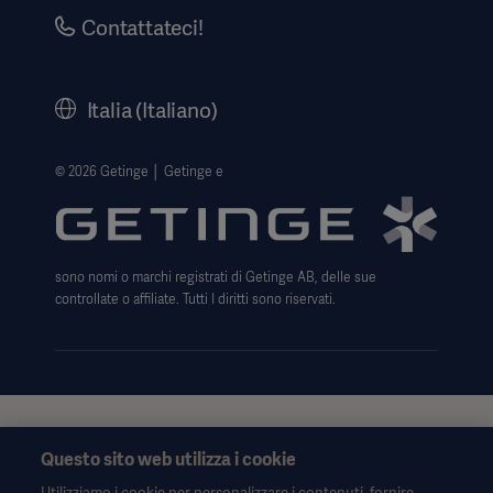
Security
Aviso legale
Contattateci!
Informativa sulla privacy del sito web
Informativa sul web
Italia (Italiano)
Avviso sull' uso dei cookie
Data Subject Request Form
© 2026 Getinge │ Getinge e
Trasparenza
Modello 231
sono nomi o marchi registrati di Getinge AB, delle sue
controllate o affiliate. Tutti I diritti sono riservati.
Queste informazioni sono rivolte esclusivamente agli operatori
Questo sito web utilizza i cookie
sanitari o ad altri professionisti e hanno uno scopo puramente
informativo, non sono esaustive e pertanto non devono essere
Utilizziamo i cookie per personalizzare i contenuti, fornire