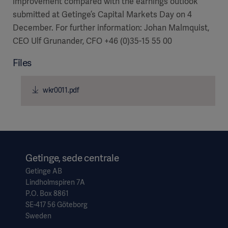
improvement compared with the earnings outlook
submitted at Getinge’s Capital Markets Day on 4
December. For further information: Johan Malmquist,
CEO Ulf Grunander, CFO +46 (0)35-15 55 00
Files
wkr0011.pdf
Getinge, sede centrale
Getinge AB
Lindholmspiren 7A
P.O. Box 8861
SE-417 56 Göteborg
Sweden