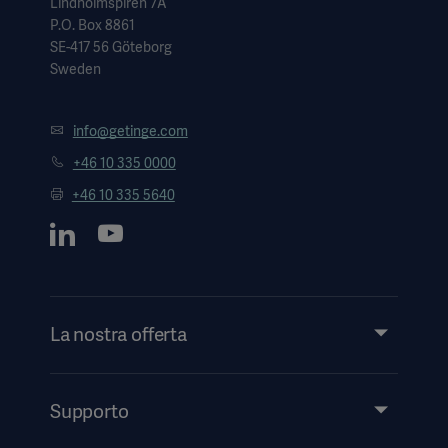
Lindholmspiren 7A
P.O. Box 8861
SE-417 56 Göteborg
Sweden
info@getinge.com
+46 10 335 0000
+46 10 335 5640
La nostra offerta
Prodotti e soluzioni
Servizi
Supporto
Approfondimenti