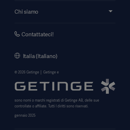
Eventi
Chi siamo
Ricerca eLabeling
Investitori
Security
Aviso legale
Contattateci!
Informativa sulla privacy del sito web
Informativa sul web
Italia (Italiano)
Avviso sull' uso dei cookie
Data Subject Request Form
© 2026 Getinge │ Getinge e
Trasparenza
Modello 231
sono nomi o marchi registrati di Getinge AB, delle sue
controllate o affiliate. Tutti I diritti sono riservati.
gennaio 2025