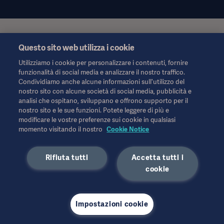
Queste informazioni sono rivolte esclusivamente agli operatori
Questo sito web utilizza i cookie
sanitari o ad altri professionisti e hanno uno scopo puramente
informativo, non sono esaustive e pertanto non devono essere
Utilizziamo i cookie per personalizzare i contenuti, fornire
considerate una sostituzione delle Istruzioni per l'uso, del
funzionalità di social media e analizzare il nostro traffico.
manuale di assistenza o della consulenza medica. Getinge non
Condividiamo anche alcune informazioni sull'utilizzo del
si assume alcuna responsabilità per qualsiasi azione o
nostro sito con alcune società di social media, pubblicità e
omissione di terzi basata su questo materiale e l'affidamento è
analisi che ospitano, sviluppano e offrono supporto per il
esclusivamente a rischio dell'utente.
nostro sito e le sue funzioni. Potete leggere di più e
Qualsiasi terapia, soluzione o prodotto menzionato potrebbe
modificare le vostre preferenze sui cookie in qualsiasi
non essere disponibile o consentito nel proprio Paese. Le
momento visitando il nostro
Cookie Notice
informazioni non possono essere copiate o utilizzate, in tutto o
in parte, senza l'autorizzazione scritta di Getinge.
Rifiuta tutti
Accetta tutti i
Queste informazioni sono destinate a un pubblico internazionale
cookie
al di fuori degli Stati Uniti.
Le opinioni, i pareri e le affermazioni espresse sono
esclusivamente quelle degli intervistati e non riflettono o
Impostazioni cookie
rappresentano necessariamente le opinioni di Getinge.